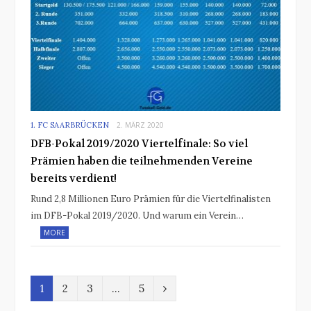
1. FC SAARBRÜCKEN
2. MÄRZ 2020
DFB-Pokal 2019/2020 Viertelfinale: So viel
Prämien haben die teilnehmenden Vereine
bereits verdient!
Rund 2,8 Millionen Euro Prämien für die Viertelfinalisten
im DFB-Pokal 2019/2020. Und warum ein Verein…
MORE
N
1
2
3
…
5