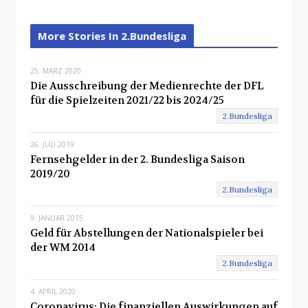
e
x
More Stories In 2.Bundesliga
t
25. MÄRZ 2020
Die Ausschreibung der Medienrechte der DFL
für die Spielzeiten 2021/22 bis 2024/25
2.Bundesliga
26. JULI 2019
Fernsehgelder in der 2. Bundesliga Saison
2019/20
2.Bundesliga
9. JANUAR 2015
Geld für Abstellungen der Nationalspieler bei
der WM 2014
2.Bundesliga
4. APRIL 2020
Coronavirus: Die finanziellen Auswirkungen auf