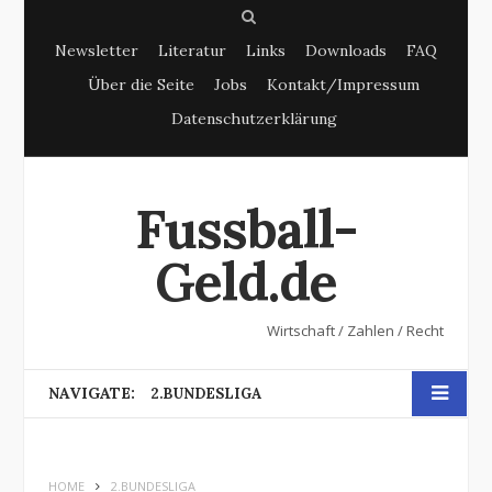
S
Newsletter
Literatur
Links
Downloads
FAQ
e
Über die Seite
Jobs
Kontakt/Impressum
a
Datenschutzerklärung
r
c
h
Fussball-
Geld.de
Wirtschaft / Zahlen / Recht
NAVIGATE:
2.BUNDESLIGA
HOME
2.BUNDESLIGA