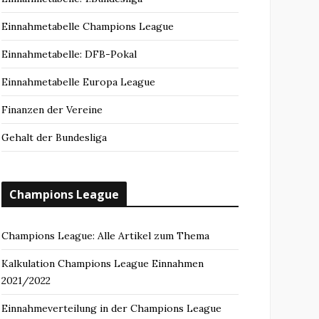
Einnahmetabelle Champions League
Einnahmetabelle: DFB-Pokal
Einnahmetabelle Europa League
Finanzen der Vereine
Gehalt der Bundesliga
Champions League
Champions League: Alle Artikel zum Thema
Kalkulation Champions League Einnahmen
2021/2022
Einnahmeverteilung in der Champions League