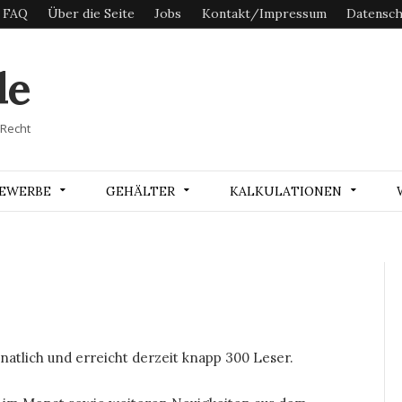
FAQ
Über die Seite
Jobs
Kontakt/Impressum
Datensch
de
 Recht
EWERBE
GEHÄLTER
KALKULATIONEN
atlich und erreicht derzeit knapp 300 Leser.