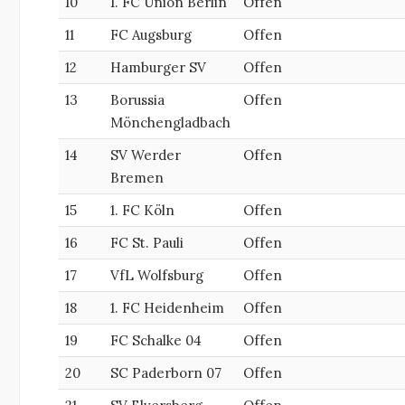
10
1. FC Union Berlin
Offen
11
FC Augsburg
Offen
12
Hamburger SV
Offen
13
Borussia
Offen
Mönchengladbach
14
SV Werder
Offen
Bremen
15
1. FC Köln
Offen
16
FC St. Pauli
Offen
17
VfL Wolfsburg
Offen
18
1. FC Heidenheim
Offen
19
FC Schalke 04
Offen
20
SC Paderborn 07
Offen