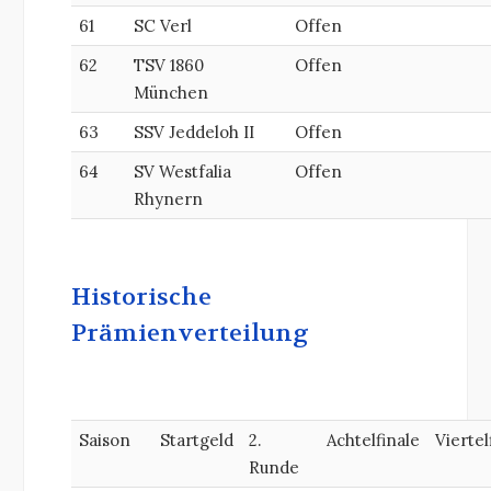
61
SC Verl
Offen
62
TSV 1860
Offen
München
63
SSV Jeddeloh II
Offen
64
SV Westfalia
Offen
Rhynern
Historische
Prämienverteilung
Saison
Startgeld
2.
Achtelfinale
Viertel
Runde