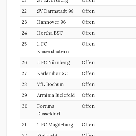
21
SV Elversberg
Offen
22
SV Darmstadt 98
Offen
23
Hannover 96
Offen
24
Hertha BSC
Offen
25
1. FC
Offen
Kaiserslautern
26
1. FC Nürnberg
Offen
27
Karlsruher SC
Offen
28
VfL Bochum
Offen
29
Arminia Bielefeld
Offen
30
Fortuna
Offen
Düsseldorf
31
1. FC Magdeburg
Offen
32
Eintracht
Offen