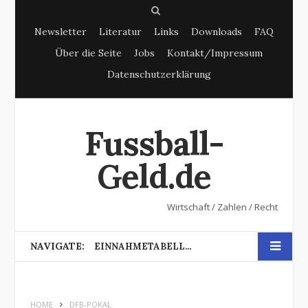
S
Newsletter
Literatur
Links
Downloads
FAQ
e
Über die Seite
Jobs
Kontakt/Impressum
a
Datenschutzerklärung
r
c
h
Fussball-
Geld.de
Wirtschaft / Zahlen / Recht
NAVIGATE:
EINNAHMETABELLE DFB-POKAL
HOME
DFB-POKAL