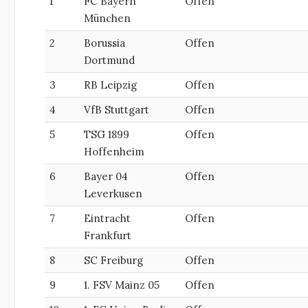
1
FC Bayern
Offen
München
2
Borussia
Offen
Dortmund
3
RB Leipzig
Offen
4
VfB Stuttgart
Offen
5
TSG 1899
Offen
Hoffenheim
6
Bayer 04
Offen
Leverkusen
7
Eintracht
Offen
Frankfurt
8
SC Freiburg
Offen
9
1. FSV Mainz 05
Offen