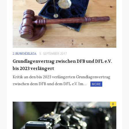
2.BUNDESLIGA
5. SEPTEMBER 2017
Grundlagenvertrag zwischen DFB und DFL e.V.
bis 2023 verlängert
Kritik an den bis 2023 verlängerten Grundlagenvertrag
zwischen dem DFB und dem DFL e.V. Im…
MORE
0