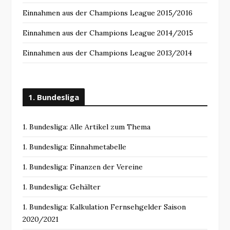
Einnahmen aus der Champions League 2015/2016
Einnahmen aus der Champions League 2014/2015
Einnahmen aus der Champions League 2013/2014
1. Bundesliga
1. Bundesliga: Alle Artikel zum Thema
1. Bundesliga: Einnahmetabelle
1. Bundesliga: Finanzen der Vereine
1. Bundesliga: Gehälter
1. Bundesliga: Kalkulation Fernsehgelder Saison
2020/2021