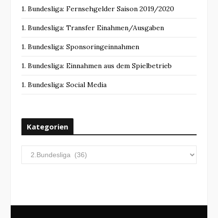
1. Bundesliga: Fernsehgelder Saison 2019/2020
1. Bundesliga: Transfer Einahmen/Ausgaben
1. Bundesliga: Sponsoringeinnahmen
1. Bundesliga: Einnahmen aus dem Spielbetrieb
1. Bundesliga: Social Media
Kategorien
Kategorien