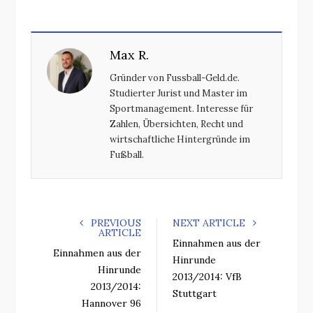
a
w
o
i
c
i
o
n
e
t
g
k
Max R.
b
t
l
e
o
e
e
d
Gründer von Fussball-Geld.de.
o
r
+
I
Studierter Jurist und Master im
k
n
Sportmanagement. Interesse für
Zahlen, Übersichten, Recht und
wirtschaftliche Hintergründe im
Fußball.
PREVIOUS
NEXT ARTICLE
ARTICLE
Einnahmen aus der
Einnahmen aus der
Hinrunde
Hinrunde
2013/2014: VfB
2013/2014:
Stuttgart
Hannover 96