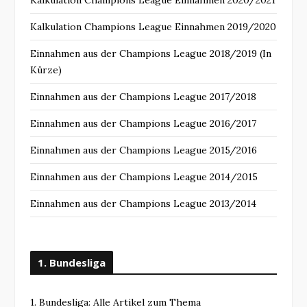
Kalkulation Champions League Einnahmen 2019/2020
Einnahmen aus der Champions League 2018/2019 (In
Kürze)
Einnahmen aus der Champions League 2017/2018
Einnahmen aus der Champions League 2016/2017
Einnahmen aus der Champions League 2015/2016
Einnahmen aus der Champions League 2014/2015
Einnahmen aus der Champions League 2013/2014
1. Bundesliga
1. Bundesliga: Alle Artikel zum Thema