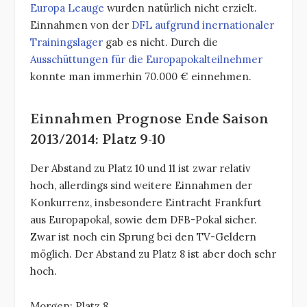
Europa Leauge
wurden natürlich nicht erzielt.
Einnahmen von der
DFL aufgrund inernationaler
Trainingslager
gab es nicht. Durch die
Ausschüttungen für die Europapokalteilnehmer
konnte man immerhin 70.000 € einnehmen.
Einnahmen Prognose Ende Saison
2013/2014: Platz 9-10
Der Abstand zu Platz 10 und 11 ist zwar relativ
hoch, allerdings sind weitere Einnahmen der
Konkurrenz, insbesondere Eintracht Frankfurt
aus Europapokal, sowie dem DFB-Pokal sicher.
Zwar ist noch ein Sprung bei den TV-Geldern
möglich. Der Abstand zu Platz 8 ist aber doch sehr
hoch.
Morgen: Platz 8