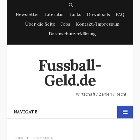
S
Newsletter
Literatur
Links
Downloads
FAQ
e
Über die Seite
Jobs
Kontakt/Impressum
a
Datenschutzerklärung
r
c
h
Fussball-
Geld.de
Wirtschaft / Zahlen / Recht
NAVIGATE
HOME
BUNDESLIGA