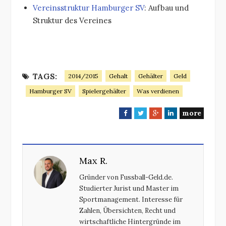
Vereinsstruktur Hamburger SV
: Aufbau und
Struktur des Vereines
TAGS:
2014/2015
Gehalt
Gehälter
Geld
Hamburger SV
Spielergehälter
Was verdienen
more
F
T
G
L
a
w
o
i
c
i
o
n
e
t
g
k
Max R.
b
t
l
e
o
e
e
d
Gründer von Fussball-Geld.de.
o
r
+
I
Studierter Jurist und Master im
k
n
Sportmanagement. Interesse für
Zahlen, Übersichten, Recht und
wirtschaftliche Hintergründe im