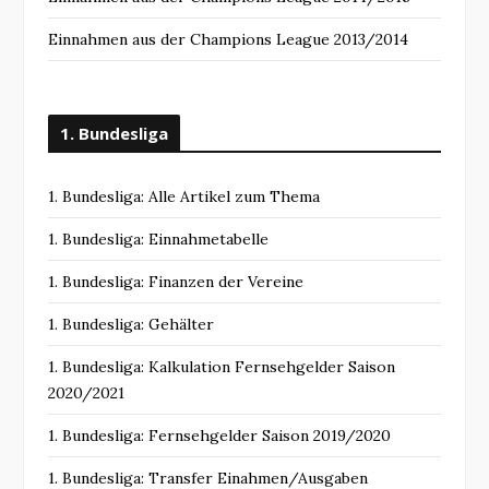
Einnahmen aus der Champions League 2013/2014
1. Bundesliga
1. Bundesliga: Alle Artikel zum Thema
1. Bundesliga: Einnahmetabelle
1. Bundesliga: Finanzen der Vereine
1. Bundesliga: Gehälter
1. Bundesliga: Kalkulation Fernsehgelder Saison
2020/2021
1. Bundesliga: Fernsehgelder Saison 2019/2020
1. Bundesliga: Transfer Einahmen/Ausgaben