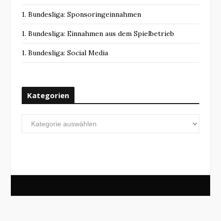
1. Bundesliga: Sponsoringeinnahmen
1. Bundesliga: Einnahmen aus dem Spielbetrieb
1. Bundesliga: Social Media
Kategorien
Kategorien