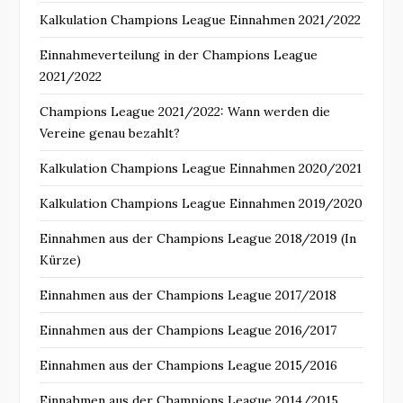
Kalkulation Champions League Einnahmen 2021/2022
Einnahmeverteilung in der Champions League
2021/2022
Champions League 2021/2022: Wann werden die
Vereine genau bezahlt?
Kalkulation Champions League Einnahmen 2020/2021
Kalkulation Champions League Einnahmen 2019/2020
Einnahmen aus der Champions League 2018/2019 (In
Kürze)
Einnahmen aus der Champions League 2017/2018
Einnahmen aus der Champions League 2016/2017
Einnahmen aus der Champions League 2015/2016
Einnahmen aus der Champions League 2014/2015