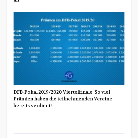
DFB-Pokal 2019/2020 Viertelfinale: So viel
Prämien haben die teilnehmenden Vereine
bereits verdient!