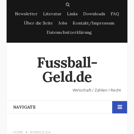
S
Newsletter
Literatur
Links
Downloads
FAQ
e
Über die Seite
Jobs
Kontakt/Impressum
a
Datenschutzerklärung
r
c
h
Fussball-
Geld.de
Wirtschaft / Zahlen / Recht
NAVIGATE
HOME
BUNDESLIGA