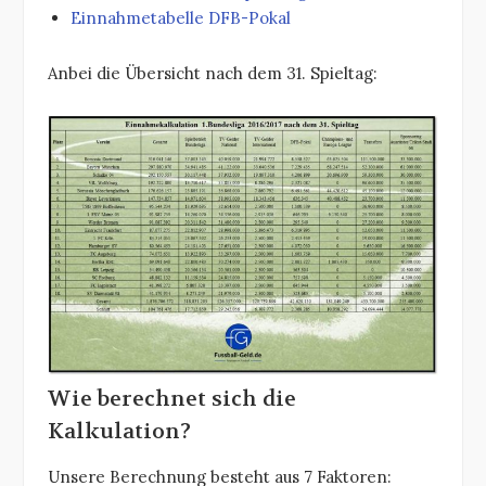
Einnahmetabelle DFB-Pokal
Anbei die Übersicht nach dem 31. Spieltag:
Wie berechnet sich die
Kalkulation?
Unsere Berechnung besteht aus 7 Faktoren: