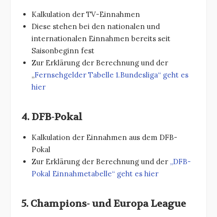
Kalkulation der TV-Einnahmen
Diese stehen bei den nationalen und
internationalen Einnahmen bereits seit
Saisonbeginn fest
Zur Erklärung der Berechnung und der
„
Fernsehgelder Tabelle 1.Bundesliga“ geht es
hier
4. DFB-Pokal
Kalkulation der Einnahmen aus dem DFB-
Pokal
Zur Erklärung der Berechnung und der
„DFB-
Pokal Einnahmetabelle“ geht es hier
5. Champions- und Europa League