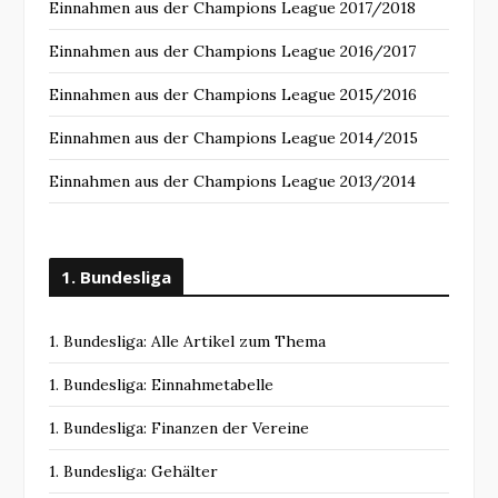
Einnahmen aus der Champions League 2017/2018
Einnahmen aus der Champions League 2016/2017
Einnahmen aus der Champions League 2015/2016
Einnahmen aus der Champions League 2014/2015
Einnahmen aus der Champions League 2013/2014
1. Bundesliga
1. Bundesliga: Alle Artikel zum Thema
1. Bundesliga: Einnahmetabelle
1. Bundesliga: Finanzen der Vereine
1. Bundesliga: Gehälter