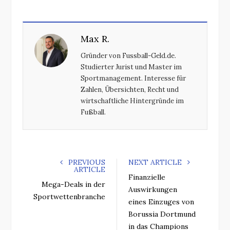
a
w
o
i
c
i
o
n
e
t
g
k
Max R.
b
t
l
e
o
e
e
d
Gründer von Fussball-Geld.de.
o
r
+
I
Studierter Jurist und Master im
k
n
Sportmanagement. Interesse für
Zahlen, Übersichten, Recht und
wirtschaftliche Hintergründe im
Fußball.
PREVIOUS
NEXT ARTICLE
ARTICLE
Finanzielle
Mega-Deals in der
Auswirkungen
Sportwettenbranche
eines Einzuges von
Borussia Dortmund
in das Champions