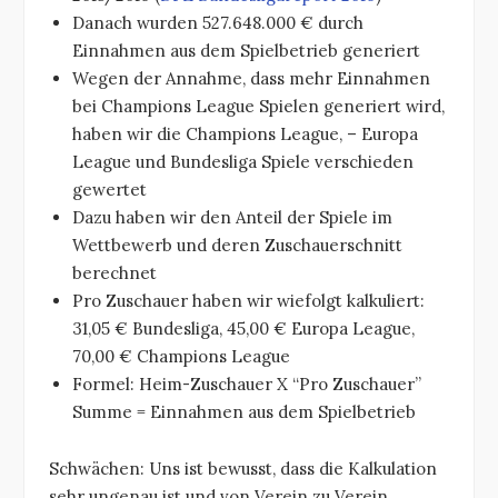
Danach wurden 527.648.000 € durch
Einnahmen aus dem Spielbetrieb generiert
Wegen der Annahme, dass mehr Einnahmen
bei Champions League Spielen generiert wird,
haben wir die Champions League, – Europa
League und Bundesliga Spiele verschieden
gewertet
Dazu haben wir den Anteil der Spiele im
Wettbewerb und deren Zuschauerschnitt
berechnet
Pro Zuschauer haben wir wiefolgt kalkuliert:
31,05 € Bundesliga, 45,00 € Europa League,
70,00 € Champions League
Formel: Heim-Zuschauer X “Pro Zuschauer”
Summe = Einnahmen aus dem Spielbetrieb
Schwächen: Uns ist bewusst, dass die Kalkulation
sehr ungenau ist und von Verein zu Verein