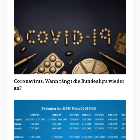
Coronavirus: Wann fängt die Bundesliga wieder
an?