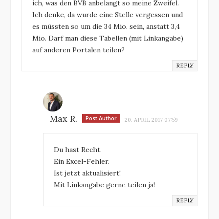
ich, was den BVB anbelangt so meine Zweifel.
Ich denke, da wurde eine Stelle vergessen und
es müssten so um die 34 Mio. sein, anstatt 3,4
Mio. Darf man diese Tabellen (mit Linkangabe)
auf anderen Portalen teilen?
REPLY
Max R.
Post Author
20. APRIL 2017 07:59
Du hast Recht.
Ein Excel-Fehler.
Ist jetzt aktualisiert!
Mit Linkangabe gerne teilen ja!
REPLY