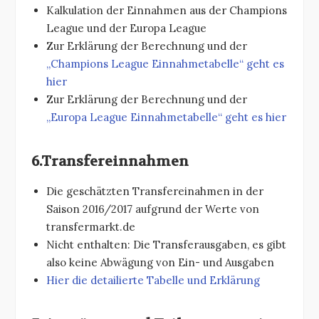
Kalkulation der Einnahmen aus der Champions
League und der Europa League
Zur Erklärung der Berechnung und der
„Champions League Einnahmetabelle“ geht es
hier
Zur Erklärung der Berechnung und der
„Europa League Einnahmetabelle“ geht es hier
6.Transfereinnahmen
Die geschätzten Transfereinahmen in der
Saison 2016/2017 aufgrund der Werte von
transfermarkt.de
Nicht enthalten: Die Transferausgaben, es gibt
also keine Abwägung von Ein- und Ausgaben
Hier die detailierte Tabelle und Erklärung