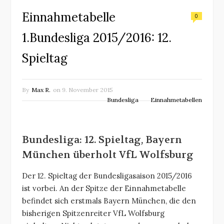
Einnahmetabelle
0
1.Bundesliga 2015/2016: 12.
Spieltag
By
Max R.
on
9. November 2015
Bundesliga
Einnahmetabellen
Bundesliga: 12. Spieltag, Bayern
München überholt VfL Wolfsburg
Der 12. Spieltag der Bundesligasaison 2015/2016
ist vorbei. An der Spitze der Einnahmetabelle
befindet sich erstmals Bayern München, die den
bisherigen Spitzenreiter VfL Wolfsburg