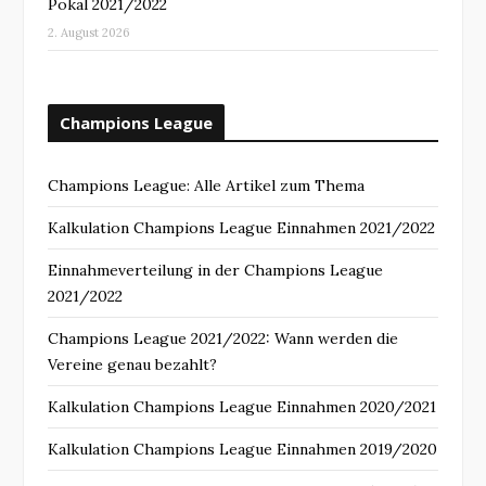
Pokal 2021/2022
2. August 2026
Champions League
Champions League: Alle Artikel zum Thema
Kalkulation Champions League Einnahmen 2021/2022
Einnahmeverteilung in der Champions League
2021/2022
Champions League 2021/2022: Wann werden die
Vereine genau bezahlt?
Kalkulation Champions League Einnahmen 2020/2021
Kalkulation Champions League Einnahmen 2019/2020