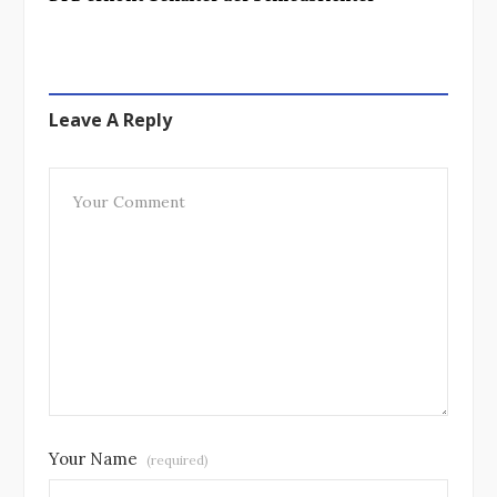
Leave A Reply
Your Name
(required)