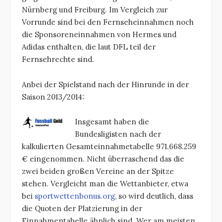
Nürnberg und Freiburg. Im Vergleich zur
Vorrunde sind bei den Fernseheinnahmen noch
die Sponsoreneinnahmen von Hermes und
Adidas enthalten, die laut DFL teil der
Fernsehrechte sind.
Anbei der Spielstand nach der Hinrunde in der
Saison 2013/2014:
Insgesamt haben die
Bundesligisten nach der
kalkulierten Gesamteinnahmetabelle 971.668.259
€ eingenommen. Nicht überraschend das die
zwei beiden großen Vereine an der Spitze
stehen. Vergleicht man die Wettanbieter, etwa
bei
sportwettenbonus.org
, so wird deutlich, dass
die Quoten der Platzierung in der
Einnahmentabelle ähnlich sind. Wer am meisten