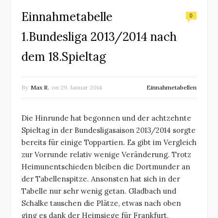
Einnahmetabelle
0
1.Bundesliga 2013/2014 nach
dem 18.Spieltag
By
Max R.
on
29. Januar 2014
Einnahmetabellen
Die Hinrunde hat begonnen und der achtzehnte
Spieltag in der Bundesligasaison 2013/2014 sorgte
bereits für einige Toppartien. Es gibt im Vergleich
zur Vorrunde relativ wenige Veränderung. Trotz
Heimunentschieden bleiben die Dortmunder an
der Tabellenspitze. Ansonsten hat sich in der
Tabelle nur sehr wenig getan. Gladbach und
Schalke tauschen die Plätze, etwas nach oben
ging es dank der Heimsiege für Frankfurt,