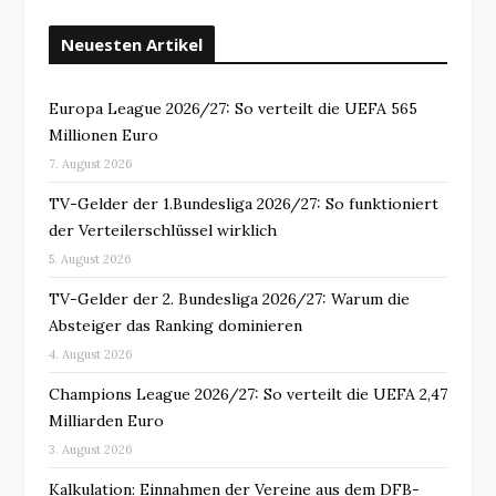
Neuesten Artikel
Europa League 2026/27: So verteilt die UEFA 565
Millionen Euro
7. August 2026
TV-Gelder der 1.Bundesliga 2026/27: So funktioniert
der Verteilerschlüssel wirklich
5. August 2026
TV-Gelder der 2. Bundesliga 2026/27: Warum die
Absteiger das Ranking dominieren
4. August 2026
Champions League 2026/27: So verteilt die UEFA 2,47
Milliarden Euro
3. August 2026
Kalkulation: Einnahmen der Vereine aus dem DFB-