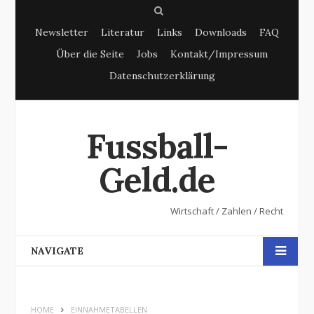
S
Newsletter
Literatur
Links
Downloads
FAQ
e
Über die Seite
Jobs
Kontakt/Impressum
a
Datenschutzerklärung
r
c
h
Fussball-
Geld.de
Wirtschaft / Zahlen / Recht
NAVIGATE
HOME
EINNAHMETABELLEN