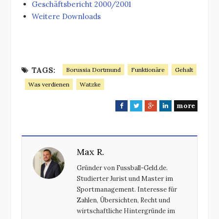
Geschäftsbericht 2000/2001
Weitere Downloads
TAGS:
Borussia Dortmund
Funktionäre
Gehalt
Was verdienen
Watzke
more
F
T
G
L
a
w
o
i
c
i
o
n
e
t
g
k
Max R.
b
t
l
e
o
e
e
d
Gründer von Fussball-Geld.de.
o
r
+
I
Studierter Jurist und Master im
k
n
Sportmanagement. Interesse für
Zahlen, Übersichten, Recht und
wirtschaftliche Hintergründe im