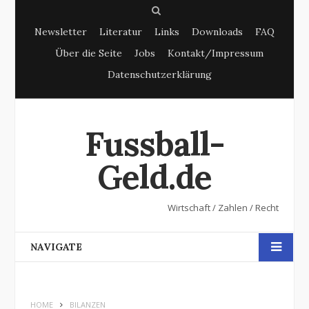
S
Newsletter
Literatur
Links
Downloads
FAQ
e
Über die Seite
Jobs
Kontakt/Impressum
a
Datenschutzerklärung
r
c
h
Fussball-
Geld.de
Wirtschaft / Zahlen / Recht
NAVIGATE
HOME
BILANZEN