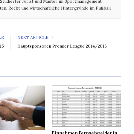
 Studierter Jurist und Master im Sportmanagement.
o
r
+
I
ten, Recht und wirtschaftliche Hintergründe im Fußball.
k
n
LE
NEXT ARTICLE
15
Hauptsponsoren Premier League 2014/2015
Einnahmen Fernsehgelder in