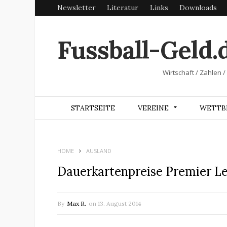
Newsletter
Literatur
Links
Downloads
Fussball-Geld.
Wirtschaft / Zahlen /
STARTSEITE
VEREINE
WETTB
HOME
AUSLAND
Dauerkartenpreise Premier L
By
Max R.
on
13. August 2014