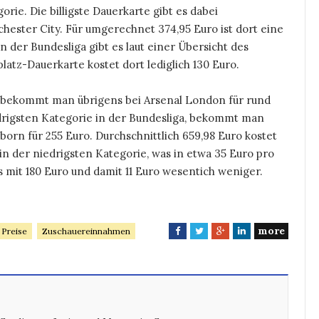
rie. Die billigste Dauerkarte gibt es dabei
ester City. Für umgerechnet 374,95 Euro ist dort eine
n der Bundesliga gibt es laut einer Übersicht des
latz-Dauerkarte kostet dort lediglich 130 Euro.
h bekommt man übrigens bei Arsenal London für rund
edrigsten Kategorie in der Bundesliga, bekommt man
rn für 255 Euro. Durchschnittlich 659,98 Euro kostet
n der niedrigsten Kategorie, was in etwa 35 Euro pro
s mit 180 Euro und damit 11 Euro wesentich weniger.
more
 Preise
Zuschauereinnahmen
F
T
G
L
a
w
o
i
c
i
o
n
e
t
g
k
b
t
l
e
o
e
e
d