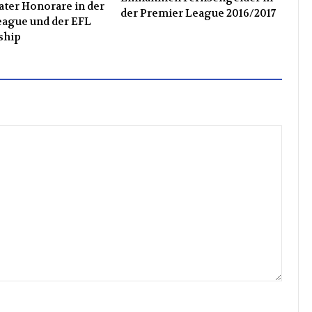
ater Honorare in der
der Premier League 2016/2017
eague und der EFL
ship