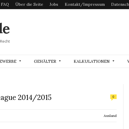
FAQ
Über die Seite
Jobs
Kontakt/Impressum
Datensch
de
 Recht
EWERBE
GEHÄLTER
KALKULATIONEN
eague 2014/2015
0
Ausland