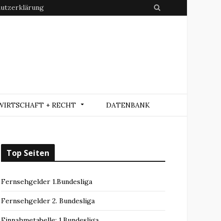
utzerklärung
S
e
a
r
c
h
WIRTSCHAFT + RECHT
DATENBANK
Top Seiten
Fernsehgelder 1.Bundesliga
Fernsehgelder 2. Bundesliga
Einnahmetabelle: 1.Bundesliga