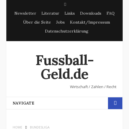
S
Newsletter
Literatur
Links
Downloads
FAQ
e
Über die Seite
Jobs
Kontakt/Impressum
a
Datenschutzerklärung
r
c
h
Fussball-
Geld.de
Wirtschaft / Zahlen / Recht
NAVIGATE
HOME
BUNDESLIGA