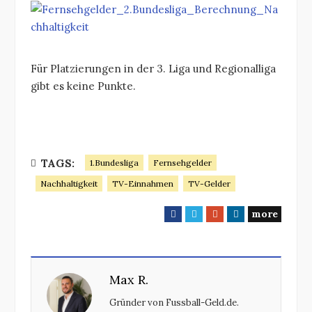
Für Platzierungen in der 3. Liga und Regionalliga
gibt es keine Punkte.
TAGS:
1.Bundesliga
Fernsehgelder
Nachhaltigkeit
TV-Einnahmen
TV-Gelder
more
F
T
G
L
a
w
o
i
c
i
o
n
e
t
g
k
Max R.
b
t
l
e
o
e
e
d
Gründer von Fussball-Geld.de.
o
r
+
I