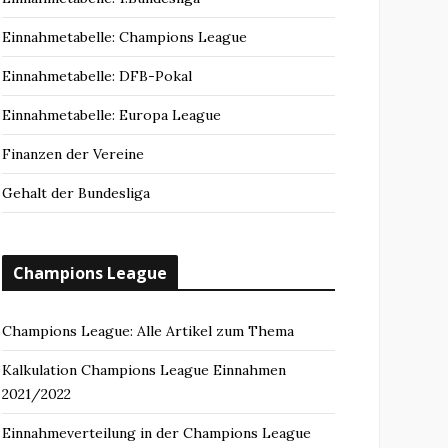
Einnahmetabelle: Champions League
Einnahmetabelle: DFB-Pokal
Einnahmetabelle: Europa League
Finanzen der Vereine
Gehalt der Bundesliga
Champions League
Champions League: Alle Artikel zum Thema
Kalkulation Champions League Einnahmen
2021/2022
Einnahmeverteilung in der Champions League