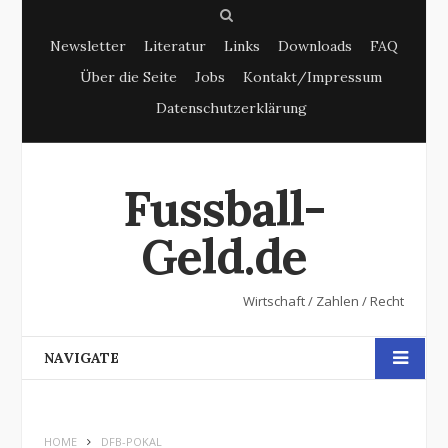
S
Newsletter
Literatur
Links
Downloads
FAQ
e
Über die Seite
Jobs
Kontakt/Impressum
a
Datenschutzerklärung
r
c
h
Fussball-
Geld.de
Wirtschaft / Zahlen / Recht
NAVIGATE
HOME
DFB-POKAL