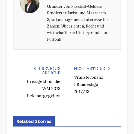
o
e
e
d
Gründer von Fussball-Geld.de.
o
r
+
I
Studierter Jurist und Master im
k
n
Sportmanagement. Interesse für
Zahlen, Übersichten, Recht und
wirtschaftliche Hintergründe im
Fußball.
PREVIOUS
NEXT ARTICLE
ARTICLE
Transferbilanz
Preisgeld für die
1.Bundesliga
WM 2018
2017/18
bekanntgegeben
Related Stories