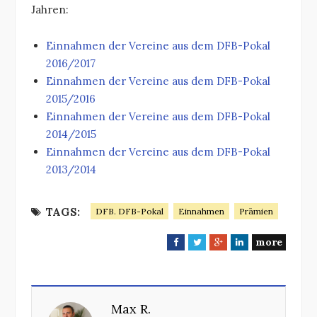
Jahren:
Einnahmen der Vereine aus dem DFB-Pokal
2016/2017
Einnahmen der Vereine aus dem DFB-Pokal
2015/2016
Einnahmen der Vereine aus dem DFB-Pokal
2014/2015
Einnahmen der Vereine aus dem DFB-Pokal
2013/2014
TAGS:
DFB. DFB-Pokal
Einnahmen
Prämien
more
F
T
G
L
a
w
o
i
c
i
o
n
e
t
g
k
Max R.
b
t
l
e