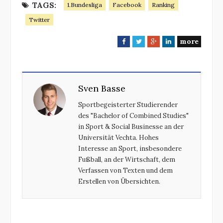
TAGS:
1.Bundesliga
Facebook
Ranking
Twitter
more
F
T
G
L
a
w
o
i
c
i
o
n
e
t
g
k
Sven Basse
b
t
l
e
o
e
e
d
Sportbegeisterter Studierender
o
r
+
I
des "Bachelor of Combined Studies"
k
n
in Sport & Social Businesse an der
Universität Vechta. Hohes
Interesse an Sport, insbesondere
Fußball, an der Wirtschaft, dem
Verfassen von Texten und dem
Erstellen von Übersichten.