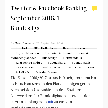
Twitter & Facebook Ranking
1
September 2016: 1.
Bundesliga
By
Sven Basse
on
26. September 2016
1.FC Köln
1899 Hoffenheim
Bayer Leverkusen
Bayern München
Borussia Dortmund
Borussia
Mönchengladbach
Bundesliga
Darmstadt 98
Eintracht Frankfurt
FC Augsburg
FC Ingolstadt
FSV Mainz 05
Hamburger SV
Hertha BSC
Rest
Schalke 04
Werder Bremen
Die Saison 2016/2017 ist noch frisch, trotzdem hat
sich auch außerhalb des Platzes einiges getan.
Auch bei den Userzahlen in den Sozialen
Netzwerken der Bundesligisten ist es seit dem
letzten Ranking vom
Juli
zu einigen
Veränderungen gekommen.