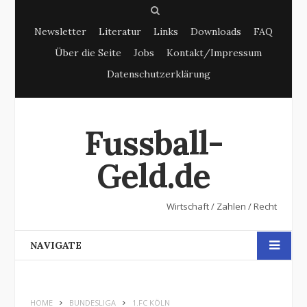
S
Newsletter
Literatur
Links
Downloads
FAQ
e
Über die Seite
Jobs
Kontakt/Impressum
a
Datenschutzerklärung
r
c
h
Fussball-
Geld.de
Wirtschaft / Zahlen / Recht
NAVIGATE
HOME
BUNDESLIGA
1.FC KÖLN