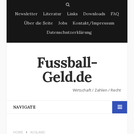
S
Newsletter
Literatur
Links
Downloads
FAQ
e
Über die Seite
Jobs
Kontakt/Impressum
a
Datenschutzerklärung
r
c
h
Fussball-
Geld.de
Wirtschaft / Zahlen / Recht
NAVIGATE
HOME
AUSLAND