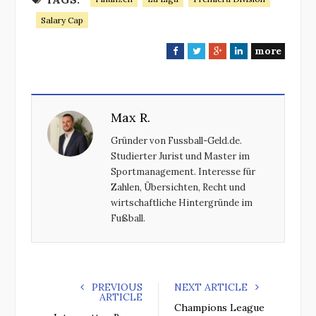
Salary Cap
more
F
T
G
L
a
w
o
i
c
i
o
n
e
t
g
k
Max R.
b
t
l
e
o
e
e
d
Gründer von Fussball-Geld.de.
o
r
+
I
Studierter Jurist und Master im
k
n
Sportmanagement. Interesse für
Zahlen, Übersichten, Recht und
wirtschaftliche Hintergründe im
Fußball.
PREVIOUS
NEXT ARTICLE
ARTICLE
Champions League