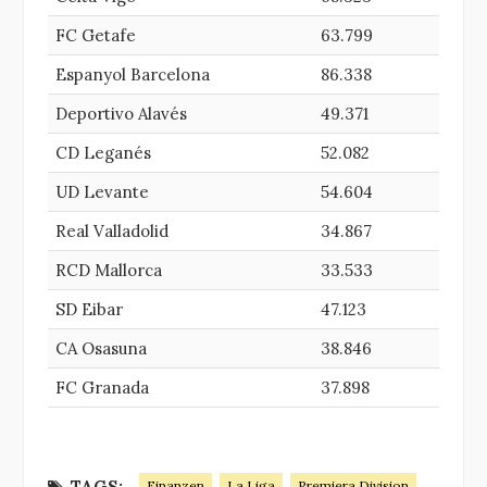
FC Getafe
63.799
Espanyol Barcelona
86.338
Deportivo Alavés
49.371
CD Leganés
52.082
UD Levante
54.604
Real Valladolid
34.867
RCD Mallorca
33.533
SD Eibar
47.123
CA Osasuna
38.846
FC Granada
37.898
TAGS:
Finanzen
La Liga
Premiera Division