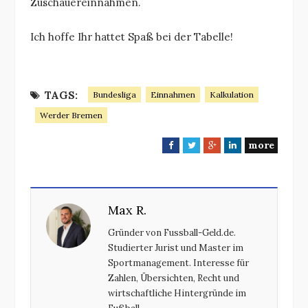
Zuschauereinnahmen.
Ich hoffe Ihr hattet Spaß bei der Tabelle!
TAGS:
Bundesliga
Einnahmen
Kalkulation
Werder Bremen
more
F
T
G
L
a
w
o
i
c
i
o
n
e
t
g
k
Max R.
b
t
l
e
o
e
e
d
Gründer von Fussball-Geld.de.
o
r
+
I
Studierter Jurist und Master im
k
n
Sportmanagement. Interesse für
Zahlen, Übersichten, Recht und
wirtschaftliche Hintergründe im