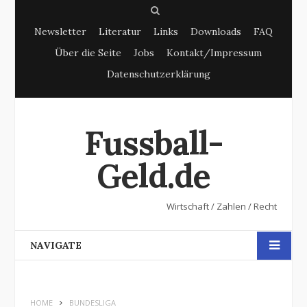
S
Newsletter
Literatur
Links
Downloads
FAQ
e
Über die Seite
Jobs
Kontakt/Impressum
a
Datenschutzerklärung
r
c
h
Fussball-
Geld.de
Wirtschaft / Zahlen / Recht
NAVIGATE
HOME
BUNDESLIGA