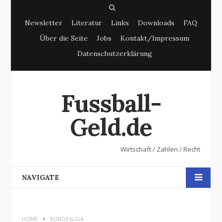
S
Newsletter
Literatur
Links
Downloads
FAQ
e
Über die Seite
Jobs
Kontakt/Impressum
a
Datenschutzerklärung
r
c
h
Fussball-
Geld.de
Wirtschaft / Zahlen / Recht
NAVIGATE
HOME
BUNDESLIGA