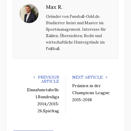
Max R.
b
t
l
e
o
e
e
d
Gründer von Fussball-Geld.de.
o
r
+
I
Studierter Jurist und Master im
k
n
Sportmanagement. Interesse für
Zahlen, Übersichten, Recht und
wirtschaftliche Hintergründe im
Fußball.
PREVIOUS
NEXT ARTICLE
ARTICLE
Prämien in der
Einnahmetabelle
Champions League
1.Bundesliga
2015-2018
2014/2015:
26.Spieltag