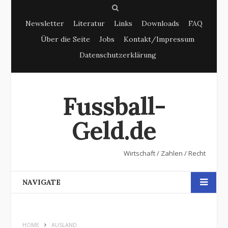
S
Newsletter
Literatur
Links
Downloads
FAQ
e
Über die Seite
Jobs
Kontakt/Impressum
a
Datenschutzerklärung
r
c
h
Fussball-
Geld.de
Wirtschaft / Zahlen / Recht
NAVIGATE
HOME
AUSLAND