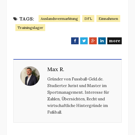
TAGS:
Auslandsvermarktung
DFL
Einnahmen
Trainingslager
more
F
T
G
L
a
w
o
i
c
i
o
n
e
t
g
k
Max R.
b
t
l
e
o
e
e
d
Gründer von Fussball-Geld.de.
o
r
+
I
Studierter Jurist und Master im
k
n
Sportmanagement. Interesse für
Zahlen, Übersichten, Recht und
wirtschaftliche Hintergründe im
Fußball.