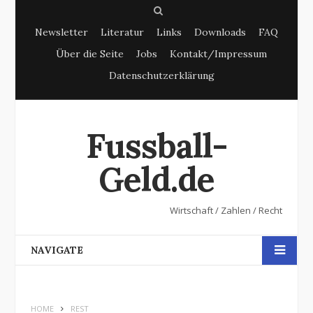
S
Newsletter
Literatur
Links
Downloads
FAQ
e
Über die Seite
Jobs
Kontakt/Impressum
a
Datenschutzerklärung
r
c
h
Fussball-
Geld.de
Wirtschaft / Zahlen / Recht
NAVIGATE
HOME
REST