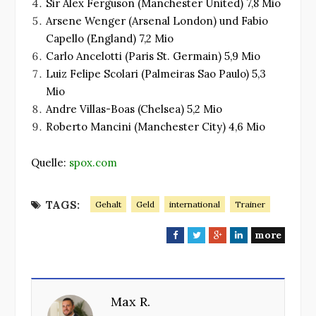
Sir Alex Ferguson (Manchester United) 7,8 Mio
Arsene Wenger (Arsenal London) und Fabio
Capello (England) 7,2 Mio
Carlo Ancelotti (Paris St. Germain) 5,9 Mio
Luiz Felipe Scolari (Palmeiras Sao Paulo) 5,3
Mio
Andre Villas-Boas (Chelsea) 5,2 Mio
Roberto Mancini (Manchester City) 4,6 Mio
Quelle:
spox.com
TAGS:
Gehalt
Geld
international
Trainer
more
F
T
G
L
a
w
o
i
c
i
o
n
e
t
g
k
Max R.
b
t
l
e
o
e
e
d