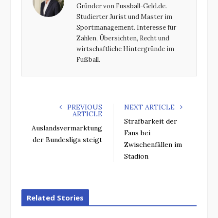
Gründer von Fussball-Geld.de.
o
r
+
I
Studierter Jurist und Master im
k
n
Sportmanagement. Interesse für
Zahlen, Übersichten, Recht und
wirtschaftliche Hintergründe im
Fußball.
PREVIOUS
NEXT ARTICLE
ARTICLE
Strafbarkeit der
Auslandsvermarktung
Fans bei
der Bundesliga steigt
Zwischenfällen im
Stadion
Related Stories