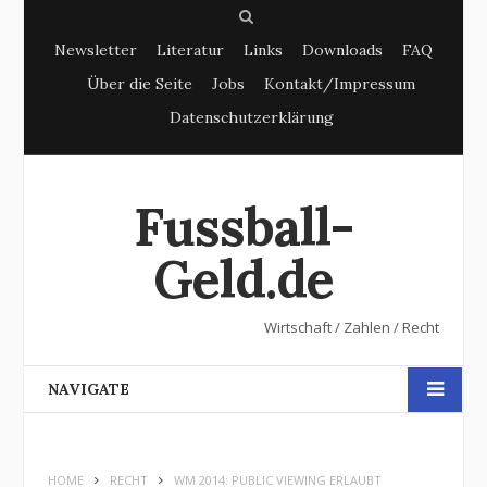
S
Newsletter
Literatur
Links
Downloads
FAQ
e
Über die Seite
Jobs
Kontakt/Impressum
a
Datenschutzerklärung
r
c
h
Fussball-
Geld.de
Wirtschaft / Zahlen / Recht
NAVIGATE
HOME
RECHT
WM 2014: PUBLIC VIEWING ERLAUBT