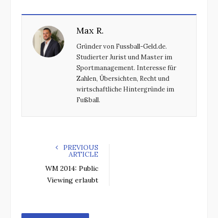
c
i
o
n
e
t
g
k
Max R.
b
t
l
e
o
e
e
d
Gründer von Fussball-Geld.de.
o
r
+
I
Studierter Jurist und Master im
k
n
Sportmanagement. Interesse für
Zahlen, Übersichten, Recht und
wirtschaftliche Hintergründe im
Fußball.
PREVIOUS
ARTICLE
WM 2014: Public
Viewing erlaubt