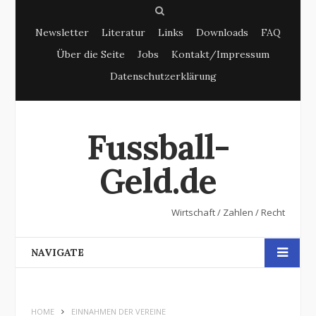
S
Newsletter
Literatur
Links
Downloads
FAQ
e
Über die Seite
Jobs
Kontakt/Impressum
a
Datenschutzerklärung
r
c
h
Fussball-
Geld.de
Wirtschaft / Zahlen / Recht
NAVIGATE
HOME
EINNAHMEN DER VEREINE