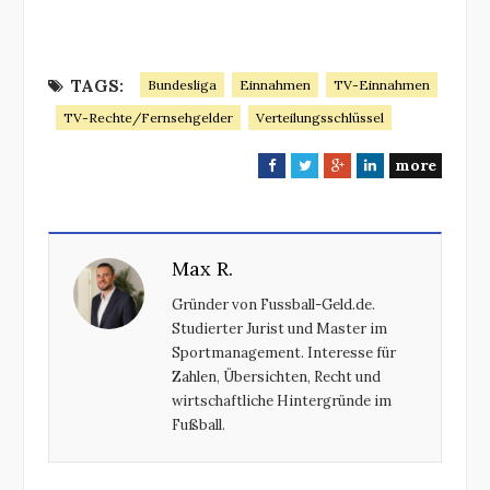
TAGS:
Bundesliga
Einnahmen
TV-Einnahmen
TV-Rechte/Fernsehgelder
Verteilungsschlüssel
more
F
T
G
L
a
w
o
i
c
i
o
n
e
t
g
k
Max R.
b
t
l
e
o
e
e
d
Gründer von Fussball-Geld.de.
o
r
+
I
Studierter Jurist und Master im
k
n
Sportmanagement. Interesse für
Zahlen, Übersichten, Recht und
wirtschaftliche Hintergründe im
Fußball.