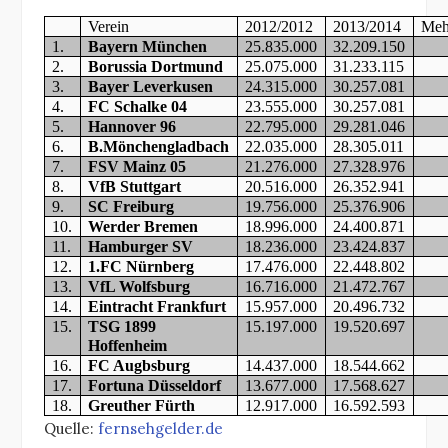
Verein
2012/2012
2013/2014
Meh
1.
Bayern München
25.835.000
32.209.150
2.
Borussia Dortmund
25.075.000
31.233.115
3.
Bayer Leverkusen
24.315.000
30.257.081
4.
FC Schalke 04
23.555.000
30.257.081
5.
Hannover 96
22.795.000
29.281.046
6.
B.Mönchengladbach
22.035.000
28.305.011
7.
FSV Mainz 05
21.276.000
27.328.976
8.
VfB Stuttgart
20.516.000
26.352.941
9.
SC Freiburg
19.756.000
25.376.906
10.
Werder Bremen
18.996.000
24.400.871
11.
Hamburger SV
18.236.000
23.424.837
12.
1.FC Nürnberg
17.476.000
22.448.802
13.
VfL Wolfsburg
16.716.000
21.472.767
14.
Eintracht Frankfurt
15.957.000
20.496.732
15.
TSG 1899
15.197.000
19.520.697
Hoffenheim
16.
FC Augbsburg
14.437.000
18.544.662
17.
Fortuna Düsseldorf
13.677.000
17.568.627
18.
Greuther Fürth
12.917.000
16.592.593
Quelle:
fernsehgelder.de