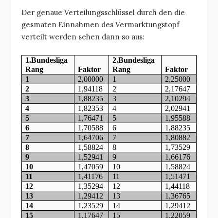
Der genaue Verteilungsschlüssel durch den die
gesmaten Einnahmen des Vermarktungstopf
verteilt werden sehen dann so aus:
1.Bundesliga
2.Bundesliga
Rang
Faktor
Rang
Faktor
1
2,00000
1
2,25000
2
1,94118
2
2,17647
3
1,88235
3
2,10294
4
1,82353
4
2,02941
5
1,76471
5
1,95588
6
1,70588
6
1,88235
7
1,64706
7
1,80882
8
1,58824
8
1,73529
9
1,52941
9
1,66176
10
1,47059
10
1,58824
11
1,41176
11
1,51471
12
1,35294
12
1,44118
13
1,29412
13
1,36765
14
1,23529
14
1,29412
15
1,17647
15
1,22059