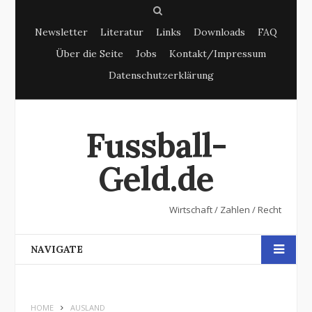
S
Newsletter
Literatur
Links
Downloads
FAQ
e
Über die Seite
Jobs
Kontakt/Impressum
a
Datenschutzerklärung
r
c
h
Fussball-
Geld.de
Wirtschaft / Zahlen / Recht
NAVIGATE
HOME
AUSLAND