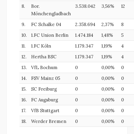
8.
Bor.
3.538.042
3,56%
12
Mönchengladbach
9.
FC Schalke 04
2.358.694
2,37%
8
10.
1.FC Union Berlin
1.474.184
1,48%
5
11.
1.FC Köln
1.179.347
1,19%
4
12.
Hertha BSC
1.179.347
1,19%
4
13.
VfL Bochum
0
0,00%
0
14.
FSV Mainz 05
0
0,00%
0
15.
SC Freiburg
0
0,00%
0
16.
FC Augsburg
0
0,00%
0
17.
VfB Stuttgart
0
0,00%
0
18.
Werder Bremen
0
0,00%
0