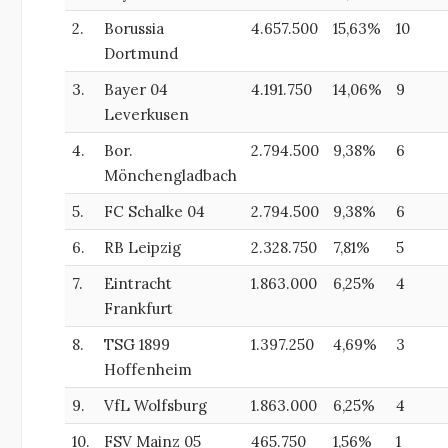
2.
Borussia
4.657.500
15,63%
10
Dortmund
3.
Bayer 04
4.191.750
14,06%
9
Leverkusen
4.
Bor.
2.794.500
9,38%
6
Mönchengladbach
5.
FC Schalke 04
2.794.500
9,38%
6
6.
RB Leipzig
2.328.750
7,81%
5
7.
Eintracht
1.863.000
6,25%
4
Frankfurt
8.
TSG 1899
1.397.250
4,69%
3
Hoffenheim
9.
VfL Wolfsburg
1.863.000
6,25%
4
10.
FSV Mainz 05
465.750
1,56%
1