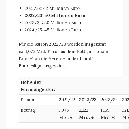
2021/22: 42 Millionen Euro
2022/23: 50 Millionen Euro
2023/24: 50 Millionen Euro
2024/25: 45 Millionen Euro
Für die Saison 2022/23 werden insgesamt
ca. 1,073 Mrd. Euro aus dem Pott „nationale
Erlöse“ an die Vereine in der 1. und 2.
Bundesliga ausgezahlt.
Höhe der
Fernsehgelder:
Saison
2021/22
2022/23
2023/24
20
Betrag
1,073
1,121
1,165
1,21
Mrd. €
Mrd. €
Mrd. €
Mr