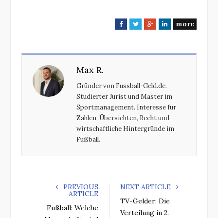
more
F
T
G
L
a
w
o
i
c
i
o
n
e
t
g
k
Max R.
b
t
l
e
o
e
e
d
Gründer von Fussball-Geld.de.
o
r
+
I
Studierter Jurist und Master im
k
n
Sportmanagement. Interesse für
Zahlen, Übersichten, Recht und
wirtschaftliche Hintergründe im
Fußball.
PREVIOUS
NEXT ARTICLE
ARTICLE
TV-Gelder: Die
Fußball: Welche
Verteilung in 2.