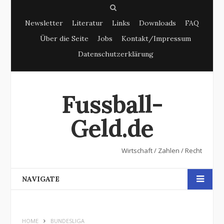
S
Newsletter
Literatur
Links
Downloads
FAQ
e
Über die Seite
Jobs
Kontakt/Impressum
a
Datenschutzerklärung
r
c
h
Fussball-
Geld.de
Wirtschaft / Zahlen / Recht
NAVIGATE
HOME
BUNDESLIGA