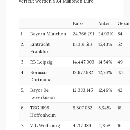
verteilt werden 99,4 Millionen Euro.
Euro
Anteil
Gesa
1.
Bayern München
24.766.291
24,93%
84
2.
Eintracht
15.331.513
15,43%
52
Frankfurt
3.
RB Leipzig
14.447.003
14,54%
49
4.
Borussia
12.677.982
12,76%
43
Dortmund
5.
Bayer 04
12.383.145
12,46%
42
Leverkusen
6.
TSG 1899
5.307.062
5,34%
18
Hoffenheim
7.
VfL Wolfsburg
4.717.389
4,75%
16