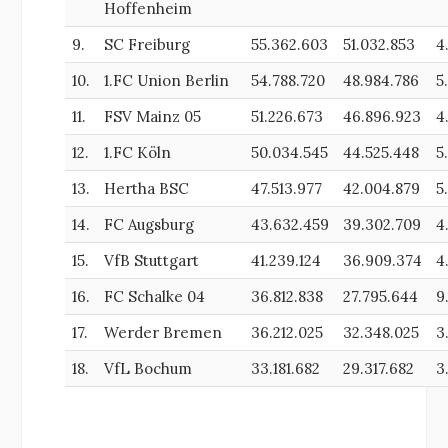
Hoffenheim
9.
SC Freiburg
55.362.603
51.032.853
4
10.
1.FC Union Berlin
54.788.720
48.984.786
5
11.
FSV Mainz 05
51.226.673
46.896.923
4
12.
1.FC Köln
50.034.545
44.525.448
5
13.
Hertha BSC
47.513.977
42.004.879
5
14.
FC Augsburg
43.632.459
39.302.709
4
15.
VfB Stuttgart
41.239.124
36.909.374
4
16.
FC Schalke 04
36.812.838
27.795.644
9
17.
Werder Bremen
36.212.025
32.348.025
3
18.
VfL Bochum
33.181.682
29.317.682
3