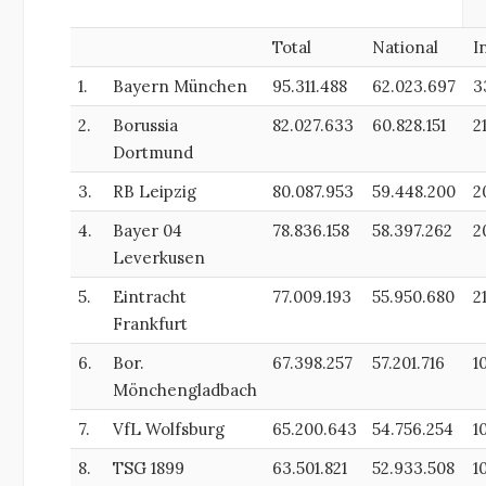
Total
National
I
1.
Bayern München
95.311.488
62.023.697
3
2.
Borussia
82.027.633
60.828.151
2
Dortmund
3.
RB Leipzig
80.087.953
59.448.200
2
4.
Bayer 04
78.836.158
58.397.262
2
Leverkusen
5.
Eintracht
77.009.193
55.950.680
2
Frankfurt
6.
Bor.
67.398.257
57.201.716
1
Mönchengladbach
7.
VfL Wolfsburg
65.200.643
54.756.254
1
8.
TSG 1899
63.501.821
52.933.508
1