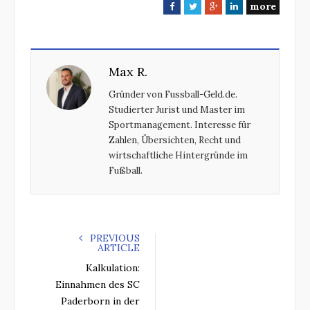
more
F
T
G
L
a
w
o
i
c
i
o
n
e
t
g
k
Max R.
b
t
l
e
o
e
e
d
Gründer von Fussball-Geld.de.
o
r
+
I
Studierter Jurist und Master im
k
n
Sportmanagement. Interesse für
Zahlen, Übersichten, Recht und
wirtschaftliche Hintergründe im
Fußball.
PREVIOUS
ARTICLE
Kalkulation:
Einnahmen des SC
Paderborn in der