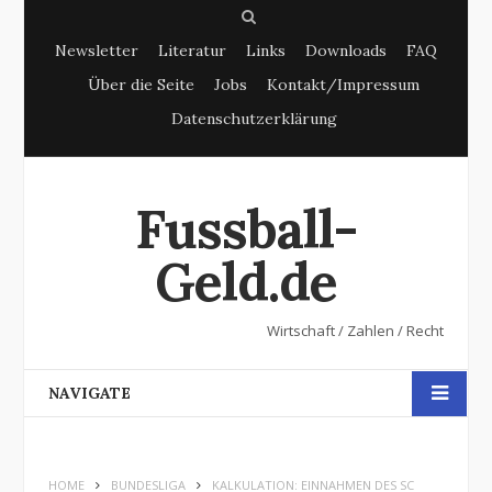
S
Newsletter
Literatur
Links
Downloads
FAQ
e
Über die Seite
Jobs
Kontakt/Impressum
a
Datenschutzerklärung
r
c
h
Fussball-
Geld.de
Wirtschaft / Zahlen / Recht
NAVIGATE
HOME
BUNDESLIGA
KALKULATION: EINNAHMEN DES SC