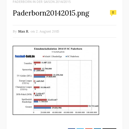
PADERBORN IN DER SAISON 2014/2015
Paderborn20142015.png
0
By
Max R.
on
2. August 2015