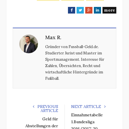
more
F
T
G
L
a
w
o
i
c
i
o
n
e
t
g
k
Max R.
b
t
l
e
o
e
e
d
Gründer von Fussball-Geld.de.
o
r
+
I
Studierter Jurist und Master im
k
n
Sportmanagement. Interesse für
Zahlen, Übersichten, Recht und
wirtschaftliche Hintergründe im
Fußball.
PREVIOUS
NEXT ARTICLE
ARTICLE
Einnahmetabelle
Geld für
1.Bundesliga
Abstellungen der
2016/2017: 20.