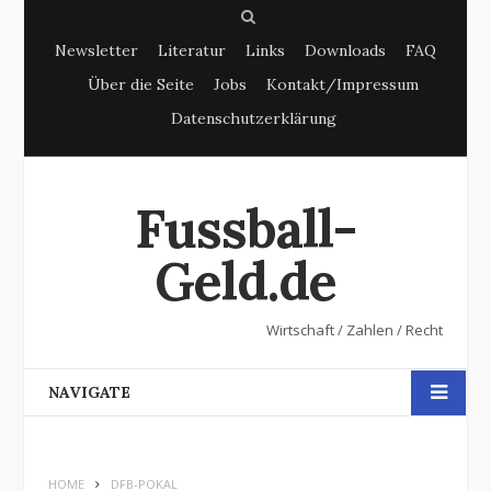
S
Newsletter
Literatur
Links
Downloads
FAQ
e
Über die Seite
Jobs
Kontakt/Impressum
a
Datenschutzerklärung
r
c
h
Fussball-
Geld.de
Wirtschaft / Zahlen / Recht
NAVIGATE
HOME
DFB-POKAL