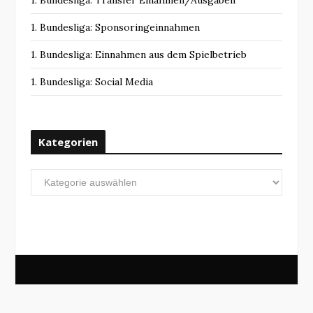
1. Bundesliga: Sponsoringeinnahmen
1. Bundesliga: Einnahmen aus dem Spielbetrieb
1. Bundesliga: Social Media
Kategorien
Kategorien