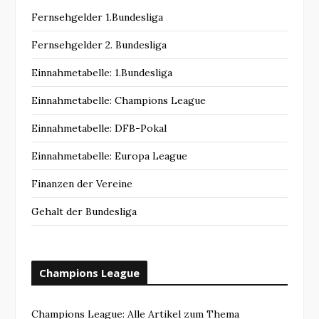
Fernsehgelder 1.Bundesliga
Fernsehgelder 2. Bundesliga
Einnahmetabelle: 1.Bundesliga
Einnahmetabelle: Champions League
Einnahmetabelle: DFB-Pokal
Einnahmetabelle: Europa League
Finanzen der Vereine
Gehalt der Bundesliga
Champions League
Champions League: Alle Artikel zum Thema