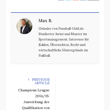
a
w
o
i
c
i
o
n
e
t
g
k
Max R.
b
t
l
e
o
e
e
d
Gründer von Fussball-Geld.de.
o
r
+
I
Studierter Jurist und Master im
k
n
Sportmanagement. Interesse für
Zahlen, Übersichten, Recht und
wirtschaftliche Hintergründe im
Fußball.
PREVIOUS
ARTICLE
Champions League
2014/15:
Auswirkung der
Qualifikation von