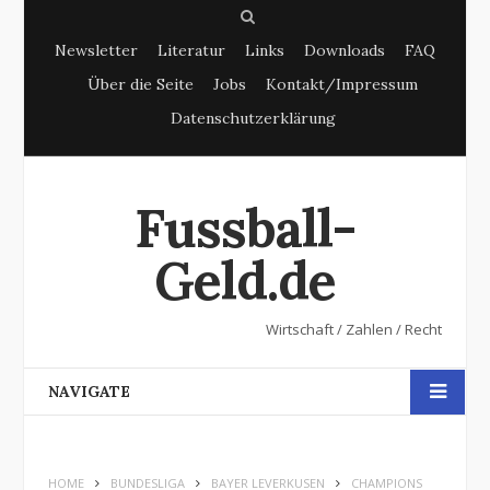
S
Newsletter
Literatur
Links
Downloads
FAQ
e
Über die Seite
Jobs
Kontakt/Impressum
a
Datenschutzerklärung
r
c
h
Fussball-
Geld.de
Wirtschaft / Zahlen / Recht
NAVIGATE
HOME
BUNDESLIGA
BAYER LEVERKUSEN
CHAMPIONS