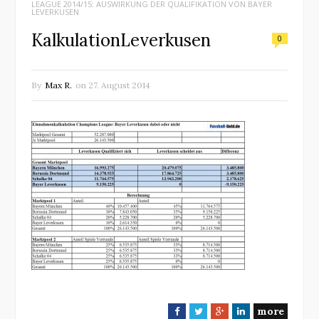
LEAGUE 2014/15: AUSWIRKUNG DER QUALIFIKATION VON BAYER
LEVERKUSEN
KalkulationLeverkusen
0
By
Max R.
on
27. August 2014
more
F
T
G
L