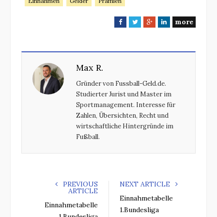
Einnahmen
Gelder
Prämien
more
F
T
G
L
a
w
o
i
c
i
o
n
e
t
g
k
Max R.
b
t
l
e
o
e
e
d
Gründer von Fussball-Geld.de.
o
r
+
I
Studierter Jurist und Master im
k
n
Sportmanagement. Interesse für
Zahlen, Übersichten, Recht und
wirtschaftliche Hintergründe im
Fußball.
PREVIOUS
NEXT ARTICLE
ARTICLE
Einnahmetabelle
Einnahmetabelle
1.Bundesliga
1.Bundesliga