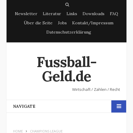
S
Newsletter
Literatur
Links
Downloads
FAQ
e
Über die Seite
Jobs
Kontakt/Impressum
a
Datenschutzerklärung
r
c
h
Fussball-
Geld.de
Wirtschaft / Zahlen / Recht
NAVIGATE
HOME
CHAMPIONS LEAGUE