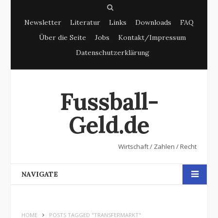
S
Newsletter
Literatur
Links
Downloads
FAQ
e
Über die Seite
Jobs
Kontakt/Impressum
a
Datenschutzerklärung
r
c
h
Fussball-
Geld.de
Wirtschaft / Zahlen / Recht
NAVIGATE
HOME
POSTS TAGGED "TRANSFERMARKT"