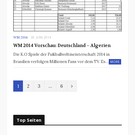
WM 2014
30. JUNI 2014
WM 2014 Vorschau: Deutschland – Algerien
Die K.O Spiele der Fußballweltmeisterschaft 2014 in
Brasilien verfolgen Millionen Fans vor dem TV. Es…
MORE
N
1
2
3
…
6
e
x
t
Top Seiten