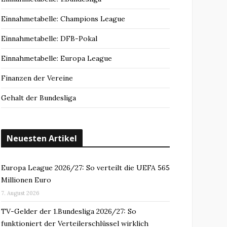
Einnahmetabelle: Champions League
Einnahmetabelle: DFB-Pokal
Einnahmetabelle: Europa League
Finanzen der Vereine
Gehalt der Bundesliga
Neuesten Artikel
Europa League 2026/27: So verteilt die UEFA 565
Millionen Euro
7. August 2026
TV-Gelder der 1.Bundesliga 2026/27: So
funktioniert der Verteilerschlüssel wirklich