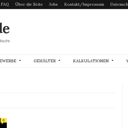
FAQ
Über die Seite
Jobs
Kontakt/Impressum
Datensch
de
 Recht
EWERBE
GEHÄLTER
KALKULATIONEN
0