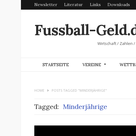
Newsletter
Literatur
Links
Downloads
Fussball-Geld.
Wirtschaft / Zahlen /
STARTSEITE
VEREINE
WETTB
HOME
POSTS TAGGED "MINDERJÄHRIGE"
Tagged:
Minderjährige