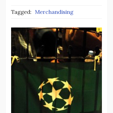
Tagged:
Merchandising
0