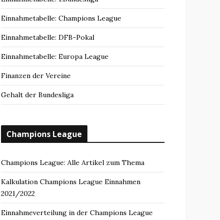
Einnahmetabelle: Champions League
Einnahmetabelle: DFB-Pokal
Einnahmetabelle: Europa League
Finanzen der Vereine
Gehalt der Bundesliga
Champions League
Champions League: Alle Artikel zum Thema
Kalkulation Champions League Einnahmen
2021/2022
Einnahmeverteilung in der Champions League