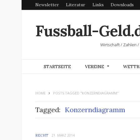
Newsletter
Literatur
Links
Downloads
Fussball-Geld.
Wirtschaft / Zahlen /
STARTSEITE
VEREINE
WETTB
HOME
POSTS TAGGED "KONZERNDIAGRAMM"
Tagged:
Konzerndiagramm
RECHT
21. MÄRZ 2014