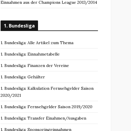
Einnahmen aus der Champions League 2013/2014
1. Bundesliga
1. Bundesliga: Alle Artikel zum Thema
1. Bundesliga: Einnahmetabelle
1. Bundesliga: Finanzen der Vereine
1. Bundesliga: Gehälter
1. Bundesliga: Kalkulation Fernsehgelder Saison
2020/2021
1. Bundesliga: Fernsehgelder Saison 2019/2020
1. Bundesliga: Transfer Einahmen/Ausgaben
1. Bundesliga: Sponsoringeinnahmen