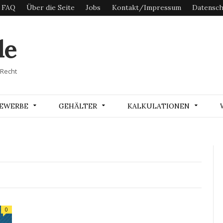
FAQ
Über die Seite
Jobs
Kontakt/Impressum
Datensch
de
 Recht
EWERBE
GEHÄLTER
KALKULATIONEN
0