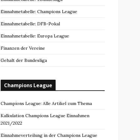
Einnahmetabelle: Champions League
Einnahmetabelle: DFB-Pokal
Einnahmetabelle: Europa League
Finanzen der Vereine
Gehalt der Bundesliga
Champions League
Champions League: Alle Artikel zum Thema
Kalkulation Champions League Einnahmen
2021/2022
Einnahmeverteilung in der Champions League