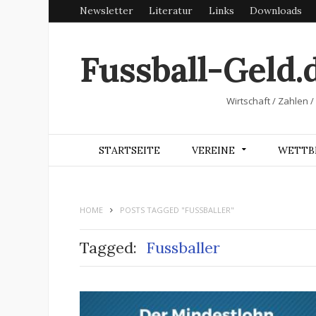
Newsletter
Literatur
Links
Downloads
Fussball-Geld.
Wirtschaft / Zahlen /
STARTSEITE
VEREINE
WETTB
HOME
POSTS TAGGED "FUSSBALLER"
Tagged:
Fussballer