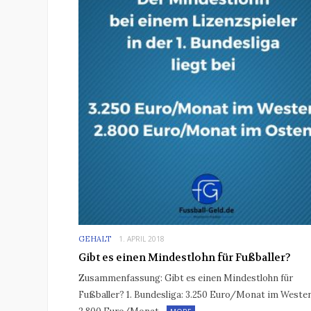
GEHALT
1. APRIL 2018
Gibt es einen Mindestlohn für Fußballer?
Zusammenfassung: Gibt es einen Mindestlohn für
Fußballer? 1. Bundesliga: 3.250 Euro/Monat im Weste