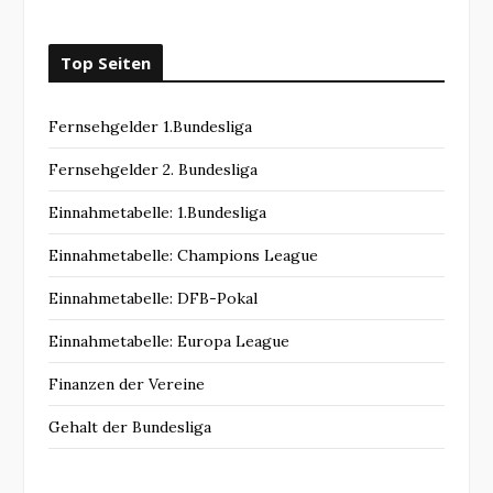
Top Seiten
Fernsehgelder 1.Bundesliga
Fernsehgelder 2. Bundesliga
Einnahmetabelle: 1.Bundesliga
Einnahmetabelle: Champions League
Einnahmetabelle: DFB-Pokal
Einnahmetabelle: Europa League
Finanzen der Vereine
Gehalt der Bundesliga