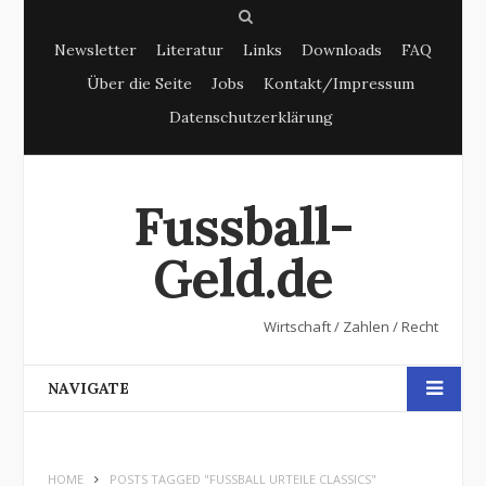
S
Newsletter
Literatur
Links
Downloads
FAQ
e
Über die Seite
Jobs
Kontakt/Impressum
a
Datenschutzerklärung
r
c
h
Fussball-
Geld.de
Wirtschaft / Zahlen / Recht
NAVIGATE
HOME
POSTS TAGGED "FUSSBALL URTEILE CLASSICS"