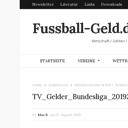
Newsletter
Literatur
Links
Downloads
Fussball-Geld.
Wirtschaft / Zahlen /
STARTSEITE
VEREINE
WETTB
HOME
BUNDESLIGA
FERNSEHGELDER IN DER 1. BUNDESL
TV_Gelder_Bundesliga_2019
By
Max R.
on
23. August 2019