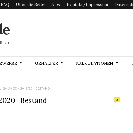
FAQ
Über die Seite
Jobs
Kontakt/Impressum
Datensch
de
 Recht
EWERBE
GEHÄLTER
KALKULATIONEN
IGA SAISON 2019/20 - BESTAND
2020_Bestand
0