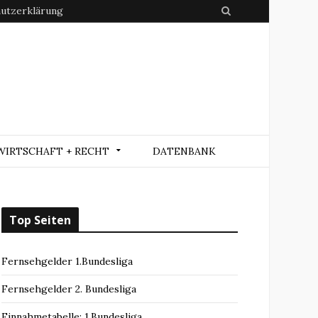
utzerklärung
S
e
a
r
c
h
WIRTSCHAFT + RECHT
DATENBANK
Top Seiten
Fernsehgelder 1.Bundesliga
Fernsehgelder 2. Bundesliga
Einnahmetabelle: 1.Bundesliga