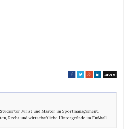
more
F
T
G
L
a
w
o
i
c
i
o
n
e
t
g
k
b
t
l
e
o
e
e
d
 Studierter Jurist und Master im Sportmanagement.
o
r
+
I
ten, Recht und wirtschaftliche Hintergründe im Fußball.
k
n