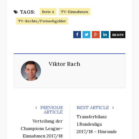
TAGS:
Serie A
TV-Einnahmen
TV-Rechte/Fernsehgelder
more
F
T
G
L
a
w
o
i
c
i
o
n
e
t
g
k
Viktor Rach
b
t
l
e
o
e
e
d
o
r
+
I
k
n
PREVIOUS
NEXT ARTICLE
ARTICLE
Transferbilanz
Verteilung der
1.Bundesliga
Champions League-
2017/18 – Hinrunde
Einnahmen 2017/18