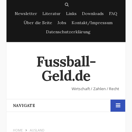
S
Newsletter
Literatur
Links
Downloads
FAQ
e
Über die Seite
Jobs
Kontakt/Impressum
a
Datenschutzerklärung
r
c
h
Fussball-
Geld.de
Wirtschaft / Zahlen / Recht
NAVIGATE
HOME
AUSLAND