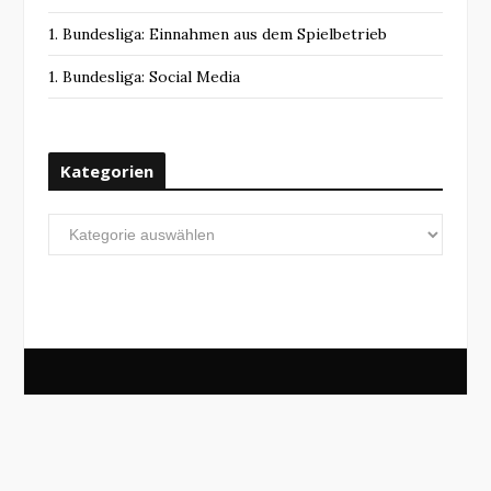
1. Bundesliga: Einnahmen aus dem Spielbetrieb
1. Bundesliga: Social Media
Kategorien
Kategorien