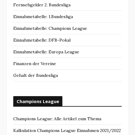
Fernsehgelder 2. Bundesliga
Einnahmetabelle: 1.Bundesliga
Einnahmetabelle: Champions League
Einnahmetabelle: DFB-Pokal
Einnahmetabelle: Europa League
Finanzen der Vereine
Gehalt der Bundesliga
Champions League
Champions League: Alle Artikel zum Thema
Kalkulation Champions League Einnahmen 2021/2022