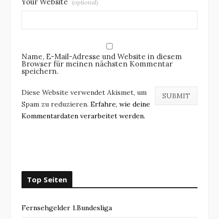
Your Website
(optional)
Name, E-Mail-Adresse und Website in diesem
Browser für meinen nächsten Kommentar
speichern.
Diese Website verwendet Akismet, um
Spam zu reduzieren.
Erfahre, wie deine
Kommentardaten verarbeitet werden.
Top Seiten
Fernsehgelder 1.Bundesliga