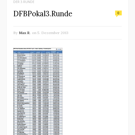
DER 3.RUNDE
DFBPokal3.Runde
0
By
Max R.
on
5. Dezember 2013