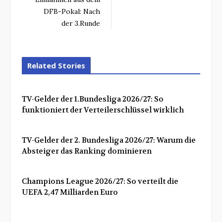
DFB-Pokal: Nach
der 3.Runde
Related Stories
TV-Gelder der 1.Bundesliga 2026/27: So
funktioniert der Verteilerschlüssel wirklich
TV-Gelder der 2. Bundesliga 2026/27: Warum die
Absteiger das Ranking dominieren
Champions League 2026/27: So verteilt die
UEFA 2,47 Milliarden Euro