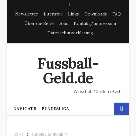
S
Newsletter
Literatur
Links
Downloads
FAQ
e
Über die Seite
Jobs
Kontakt/Impressum
a
Datenschutzerklärung
r
c
h
Fussball-
Geld.de
Wirtschaft / Zahlen / Recht
NAVIGATE:
BUNDESLIGA
HOME
BUNDESLIGA
(PAGE 17)