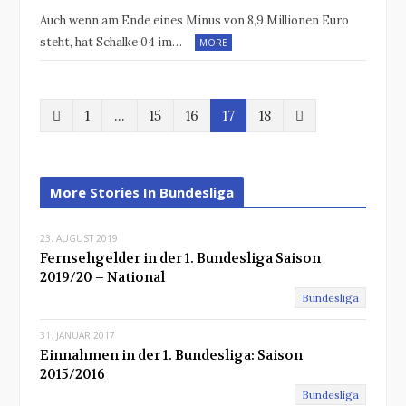
Auch wenn am Ende eines Minus von 8,9 Millionen Euro
steht, hat Schalke 04 im…
MORE
P
N
1
…
15
16
17
18
r
e
e
x
More Stories In Bundesliga
v
t
23. AUGUST 2019
i
Fernsehgelder in der 1. Bundesliga Saison
o
2019/20 – National
Bundesliga
u
s
31. JANUAR 2017
Einnahmen in der 1. Bundesliga: Saison
2015/2016
Bundesliga