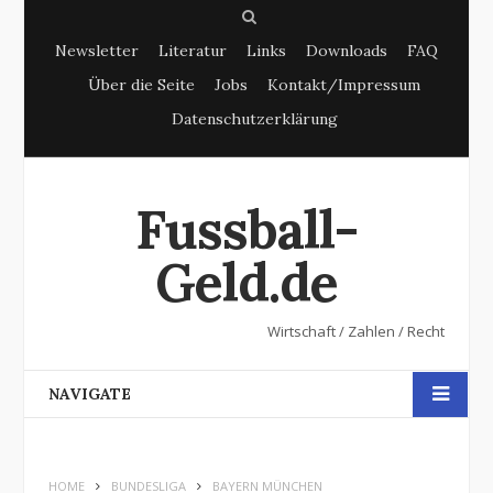
S
Newsletter
Literatur
Links
Downloads
FAQ
e
Über die Seite
Jobs
Kontakt/Impressum
a
Datenschutzerklärung
r
c
h
Fussball-
Geld.de
Wirtschaft / Zahlen / Recht
NAVIGATE
HOME
BUNDESLIGA
BAYERN MÜNCHEN