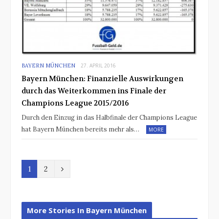
BAYERN MÜNCHEN
27. APRIL 2016
Bayern München: Finanzielle Auswirkungen
durch das Weiterkommen ins Finale der
Champions League 2015/2016
Durch den Einzug in das Halbfinale der Champions League
hat Bayern München bereits mehr als…
MORE
N
1
2
e
x
More Stories In Bayern München