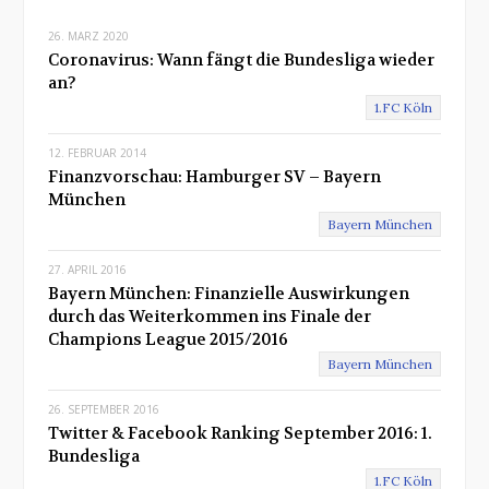
t
26. MÄRZ 2020
Coronavirus: Wann fängt die Bundesliga wieder
an?
1.FC Köln
12. FEBRUAR 2014
Finanzvorschau: Hamburger SV – Bayern
München
Bayern München
27. APRIL 2016
Bayern München: Finanzielle Auswirkungen
durch das Weiterkommen ins Finale der
Champions League 2015/2016
Bayern München
26. SEPTEMBER 2016
Twitter & Facebook Ranking September 2016: 1.
Bundesliga
1.FC Köln