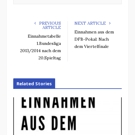
PREVIOUS
NEXT ARTICLE
ARTICLE
Einnahmen aus dem
Einnahmetabelle
DFB-Pokal: Nach
1.Bundesliga
dem Viertelfinale
2013/2014 nach dem
20.Spieltag
Related Stories