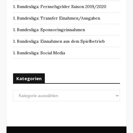
1. Bundesliga: Fernsehgelder Saison 2019/2020
1. Bundesliga: Transfer Einahmen/Ausgaben
1. Bundesliga: Sponsoringeinnahmen
1. Bundesliga: Einnahmen aus dem Spielbetrieb
1. Bundesliga: Social Media
Kategorien
Kategorien