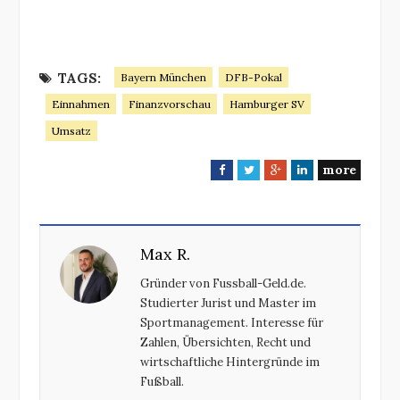
TAGS:
Bayern München
DFB-Pokal
Einnahmen
Finanzvorschau
Hamburger SV
Umsatz
more
F
T
G
L
a
w
o
i
c
i
o
n
e
t
g
k
Max R.
b
t
l
e
o
e
e
d
Gründer von Fussball-Geld.de.
o
r
+
I
Studierter Jurist und Master im
k
n
Sportmanagement. Interesse für
Zahlen, Übersichten, Recht und
wirtschaftliche Hintergründe im
Fußball.