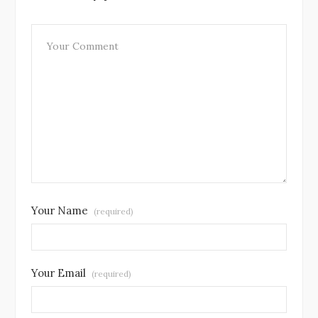
Your Name
(required)
Your Email
(required)