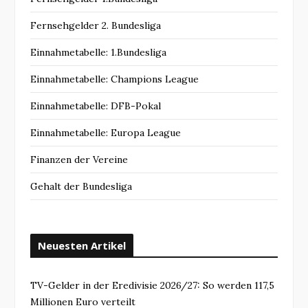
Fernsehgelder 2. Bundesliga
Einnahmetabelle: 1.Bundesliga
Einnahmetabelle: Champions League
Einnahmetabelle: DFB-Pokal
Einnahmetabelle: Europa League
Finanzen der Vereine
Gehalt der Bundesliga
Neuesten Artikel
TV-Gelder in der Eredivisie 2026/27: So werden 117,5
Millionen Euro verteilt