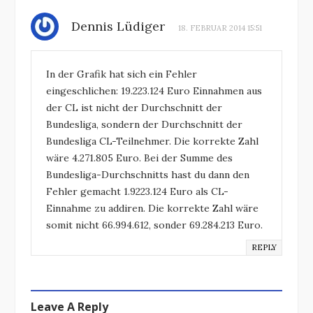
Dennis Lüdiger
18. FEBRUAR 2014 15:51
In der Grafik hat sich ein Fehler
eingeschlichen: 19.223.124 Euro Einnahmen aus
der CL ist nicht der Durchschnitt der
Bundesliga, sondern der Durchschnitt der
Bundesliga CL-Teilnehmer. Die korrekte Zahl
wäre 4.271.805 Euro. Bei der Summe des
Bundesliga-Durchschnitts hast du dann den
Fehler gemacht 1.9223.124 Euro als CL-
Einnahme zu addiren. Die korrekte Zahl wäre
somit nicht 66.994.612, sonder 69.284.213 Euro.
REPLY
Leave A Reply