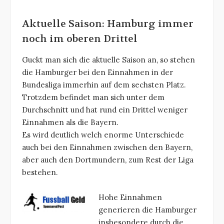
Aktuelle Saison: Hamburg immer
noch im oberen Drittel
Guckt man sich die aktuelle Saison an, so stehen
die Hamburger bei den Einnahmen in der
Bundesliga immerhin auf dem sechsten Platz.
Trotzdem befindet man sich unter dem
Durchschnitt und hat rund ein Drittel weniger
Einnahmen als die Bayern.
Es wird deutlich welch enorme Unterschiede
auch bei den Einnahmen zwischen den Bayern,
aber auch den Dortmundern, zum Rest der Liga
bestehen.
Hohe Einnahmen
generieren die Hamburger
insbesondere durch die