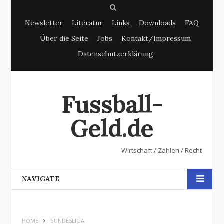
S
Newsletter
Literatur
Links
Downloads
FAQ
e
Über die Seite
Jobs
Kontakt/Impressum
a
Datenschutzerklärung
r
c
h
Fussball-
Geld.de
Wirtschaft / Zahlen / Recht
NAVIGATE
HOME
BUNDESLIGA