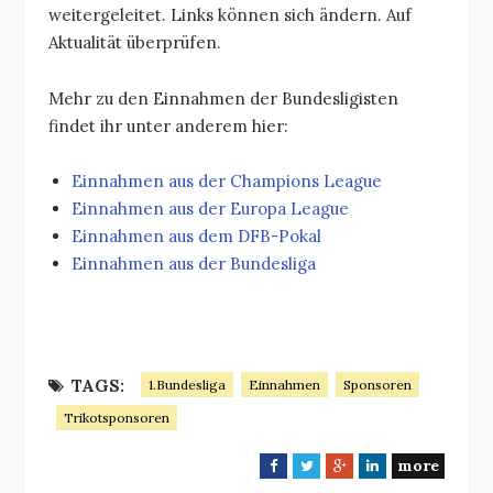
weitergeleitet. Links können sich ändern. Auf
Aktualität überprüfen.
Mehr zu den Einnahmen der Bundesligisten
findet ihr unter anderem hier:
Einnahmen aus der Champions League
Einnahmen aus der Europa League
Einnahmen aus dem DFB-Pokal
Einnahmen aus der Bundesliga
TAGS:
1.Bundesliga
Einnahmen
Sponsoren
Trikotsponsoren
more
F
T
G
L
a
w
o
i