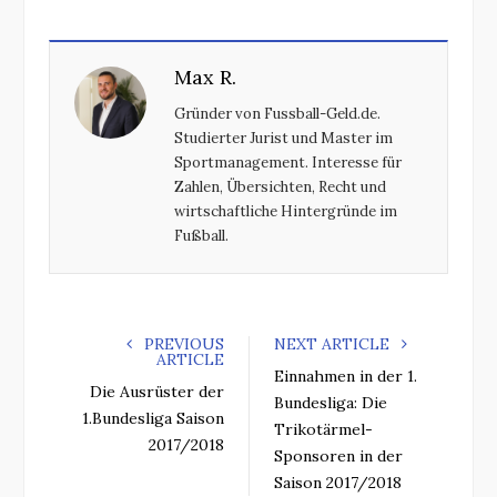
c
i
o
n
e
t
g
k
Max R.
b
t
l
e
o
e
e
d
Gründer von Fussball-Geld.de.
o
r
+
I
Studierter Jurist und Master im
k
n
Sportmanagement. Interesse für
Zahlen, Übersichten, Recht und
wirtschaftliche Hintergründe im
Fußball.
PREVIOUS
NEXT ARTICLE
ARTICLE
Einnahmen in der 1.
Die Ausrüster der
Bundesliga: Die
1.Bundesliga Saison
Trikotärmel-
2017/2018
Sponsoren in der
Saison 2017/2018