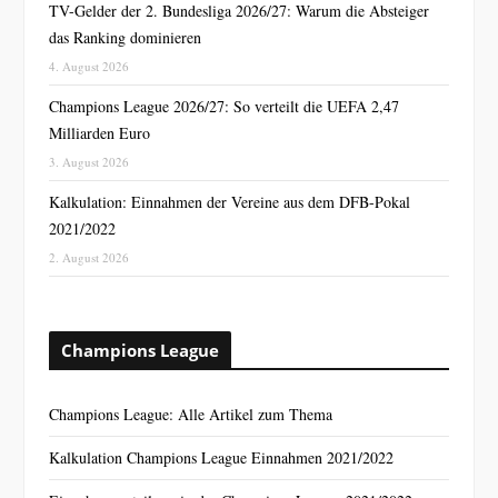
TV-Gelder der 2. Bundesliga 2026/27: Warum die Absteiger
das Ranking dominieren
4. August 2026
Champions League 2026/27: So verteilt die UEFA 2,47
Milliarden Euro
3. August 2026
Kalkulation: Einnahmen der Vereine aus dem DFB-Pokal
2021/2022
2. August 2026
Champions League
Champions League: Alle Artikel zum Thema
Kalkulation Champions League Einnahmen 2021/2022