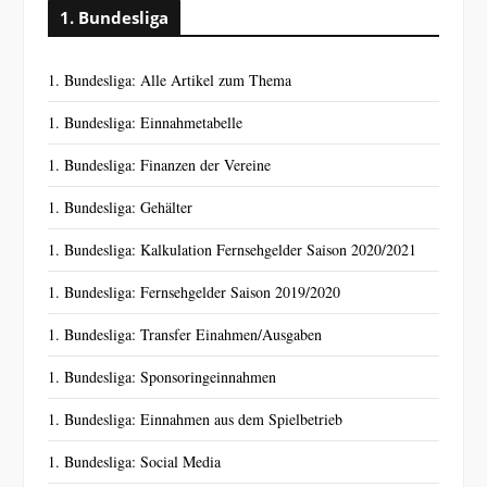
1. Bundesliga
1. Bundesliga: Alle Artikel zum Thema
1. Bundesliga: Einnahmetabelle
1. Bundesliga: Finanzen der Vereine
1. Bundesliga: Gehälter
1. Bundesliga: Kalkulation Fernsehgelder Saison 2020/2021
1. Bundesliga: Fernsehgelder Saison 2019/2020
1. Bundesliga: Transfer Einahmen/Ausgaben
1. Bundesliga: Sponsoringeinnahmen
1. Bundesliga: Einnahmen aus dem Spielbetrieb
1. Bundesliga: Social Media