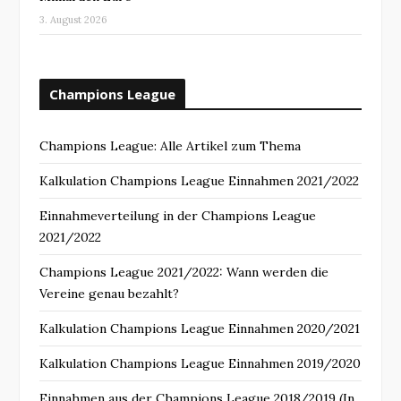
3. August 2026
Champions League
Champions League: Alle Artikel zum Thema
Kalkulation Champions League Einnahmen 2021/2022
Einnahmeverteilung in der Champions League
2021/2022
Champions League 2021/2022: Wann werden die
Vereine genau bezahlt?
Kalkulation Champions League Einnahmen 2020/2021
Kalkulation Champions League Einnahmen 2019/2020
Einnahmen aus der Champions League 2018/2019 (In