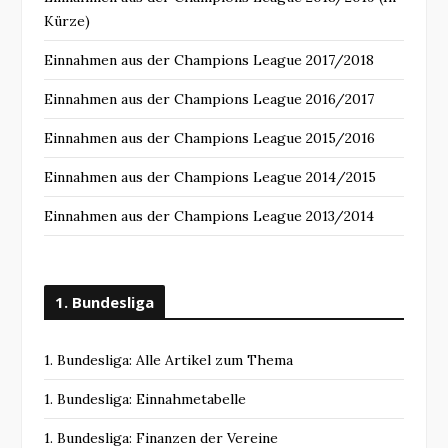
Kürze)
Einnahmen aus der Champions League 2017/2018
Einnahmen aus der Champions League 2016/2017
Einnahmen aus der Champions League 2015/2016
Einnahmen aus der Champions League 2014/2015
Einnahmen aus der Champions League 2013/2014
1. Bundesliga
1. Bundesliga: Alle Artikel zum Thema
1. Bundesliga: Einnahmetabelle
1. Bundesliga: Finanzen der Vereine