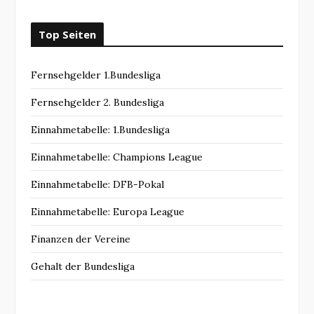
Top Seiten
Fernsehgelder 1.Bundesliga
Fernsehgelder 2. Bundesliga
Einnahmetabelle: 1.Bundesliga
Einnahmetabelle: Champions League
Einnahmetabelle: DFB-Pokal
Einnahmetabelle: Europa League
Finanzen der Vereine
Gehalt der Bundesliga