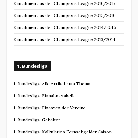
Einnahmen aus der Champions League 2016/2017
Einnahmen aus der Champions League 2015/2016
Einnahmen aus der Champions League 2014/2015
Einnahmen aus der Champions League 2013/2014
1. Bundesliga
1. Bundesliga: Alle Artikel zum Thema
1. Bundesliga: Einnahmetabelle
1. Bundesliga: Finanzen der Vereine
1. Bundesliga: Gehälter
1. Bundesliga: Kalkulation Fernsehgelder Saison