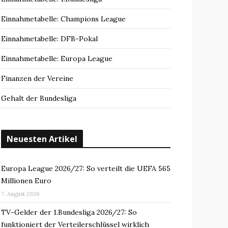
Einnahmetabelle: Champions League
Einnahmetabelle: DFB-Pokal
Einnahmetabelle: Europa League
Finanzen der Vereine
Gehalt der Bundesliga
Neuesten Artikel
Europa League 2026/27: So verteilt die UEFA 565
Millionen Euro
7. August 2026
TV-Gelder der 1.Bundesliga 2026/27: So
funktioniert der Verteilerschlüssel wirklich