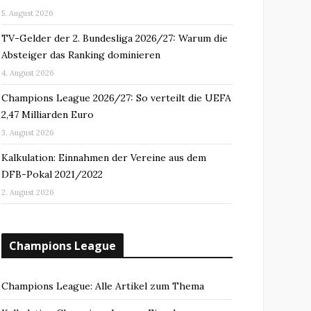
5. August 2026
TV-Gelder der 2. Bundesliga 2026/27: Warum die
Absteiger das Ranking dominieren
4. August 2026
Champions League 2026/27: So verteilt die UEFA
2,47 Milliarden Euro
3. August 2026
Kalkulation: Einnahmen der Vereine aus dem
DFB-Pokal 2021/2022
2. August 2026
Champions League
Champions League: Alle Artikel zum Thema