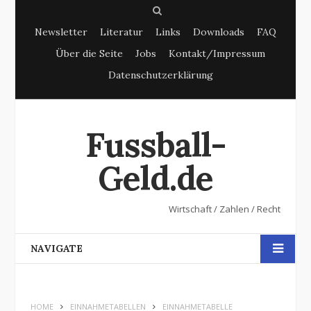
S
Newsletter
Literatur
Links
Downloads
FAQ
e
Über die Seite
Jobs
Kontakt/Impressum
a
Datenschutzerklärung
r
c
h
Fussball-
Geld.de
Wirtschaft / Zahlen / Recht
NAVIGATE
HOME
EINNAHMETABELLEN
EINNAHMETABELLE