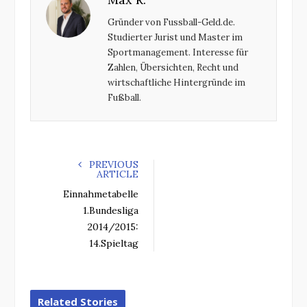
o
e
e
d
Gründer von Fussball-Geld.de.
o
r
+
I
Studierter Jurist und Master im
k
n
Sportmanagement. Interesse für
Zahlen, Übersichten, Recht und
wirtschaftliche Hintergründe im
Fußball.
PREVIOUS
ARTICLE
Einnahmetabelle
1.Bundesliga
2014/2015:
14.Spieltag
Related Stories