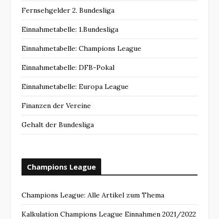
Fernsehgelder 2. Bundesliga
Einnahmetabelle: 1.Bundesliga
Einnahmetabelle: Champions League
Einnahmetabelle: DFB-Pokal
Einnahmetabelle: Europa League
Finanzen der Vereine
Gehalt der Bundesliga
Champions League
Champions League: Alle Artikel zum Thema
Kalkulation Champions League Einnahmen 2021/2022