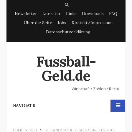
S
Newsletter
Literatur
Links
Downloads
FAQ
e
Über die Seite
Jobs
Kontakt/Impressum
a
Datenschutzerklärung
r
c
h
Fussball-
Geld.de
Wirtschaft / Zahlen / Recht
NAVIGATE
HOME
REST
IN EIGENER SACHE: REGELMÄSSIGE LESER FÜR I