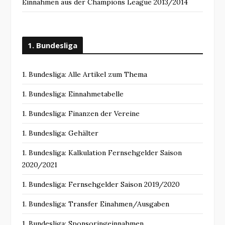
Einnahmen aus der Champions League 2013/2014
1. Bundesliga
1. Bundesliga: Alle Artikel zum Thema
1. Bundesliga: Einnahmetabelle
1. Bundesliga: Finanzen der Vereine
1. Bundesliga: Gehälter
1. Bundesliga: Kalkulation Fernsehgelder Saison
2020/2021
1. Bundesliga: Fernsehgelder Saison 2019/2020
1. Bundesliga: Transfer Einahmen/Ausgaben
1. Bundesliga: Sponsoringeinnahmen