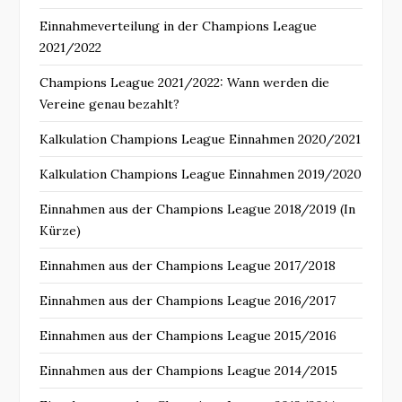
Einnahmeverteilung in der Champions League
2021/2022
Champions League 2021/2022: Wann werden die
Vereine genau bezahlt?
Kalkulation Champions League Einnahmen 2020/2021
Kalkulation Champions League Einnahmen 2019/2020
Einnahmen aus der Champions League 2018/2019 (In
Kürze)
Einnahmen aus der Champions League 2017/2018
Einnahmen aus der Champions League 2016/2017
Einnahmen aus der Champions League 2015/2016
Einnahmen aus der Champions League 2014/2015