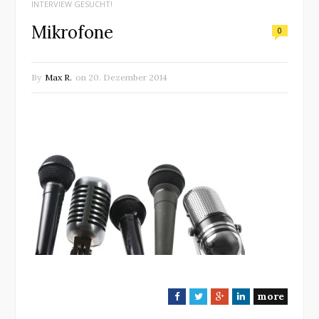
NTERVIEW GESUCHT!
Mikrofone
0
By
Max R.
on
20. Dezember 2014
more
F
T
G
L
a
w
o
i