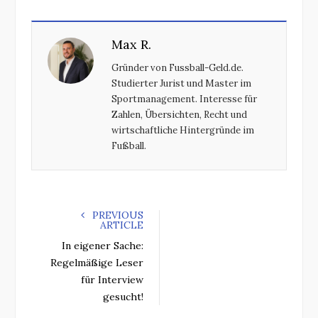
c
i
o
n
e
t
g
k
Max R.
b
t
l
e
o
e
e
d
Gründer von Fussball-Geld.de.
o
r
+
I
Studierter Jurist und Master im
k
n
Sportmanagement. Interesse für
Zahlen, Übersichten, Recht und
wirtschaftliche Hintergründe im
Fußball.
PREVIOUS
ARTICLE
In eigener Sache:
Regelmäßige Leser
für Interview
gesucht!